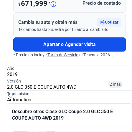
671,999
Precio de contado
ᴬ
$
Cambia tu auto y obtén más
Cotizar
Te damos hasta 3% extra por tu auto al cambiarlo.
Apartar o Agendar visita
ᴬ Precio no incluye
Tarifa de Servicio
ni Tenencia 2026.
Año
2019
Versión
2 más
2.0 GLC 350 E COUPE AUTO 4WD
Transmisión
Automático
¿Comparar versiones? → Pregúntale a KOPI
Descubre otros Clase GLC Coupe 2.0 GLC 350 E
COUPE AUTO 4WD 2019
2.0 GLC 350 E COUPE AUTO 4WD
2.0 GLC 300 COUPE AVANTGARDE AUTO 4WD