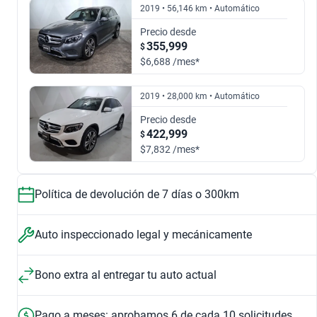
$638,999
$473,999
2019 • 56,146 km • Automático
Precio desde
355,999
$
2.0 GLC 300 COUPE SPORT AUTO 4WD
$6,688 /mes*
$533,999
2019 • 28,000 km • Automático
Precio desde
422,999
$
$7,832 /mes*
317 HP
5.9 segundos
Potencia
Aceleración 0-1
Política de devolución de 7 días o 300km
Auto inspeccionado legal y mecánicamente
Bono extra al entregar tu auto actual
Pago a meses: aprobamos 6 de cada 10 solicitudes