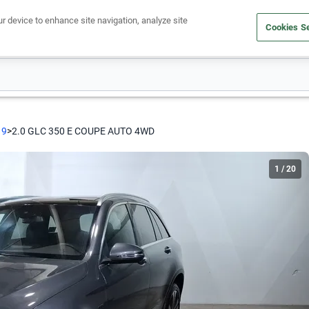
ur device to enhance site navigation, analyze site
Cookies Se
Obtén un crédito
Compra un auto
Vende tu auto
Cuid
19
>
2.0 GLC 350 E COUPE AUTO 4WD
1
/
20