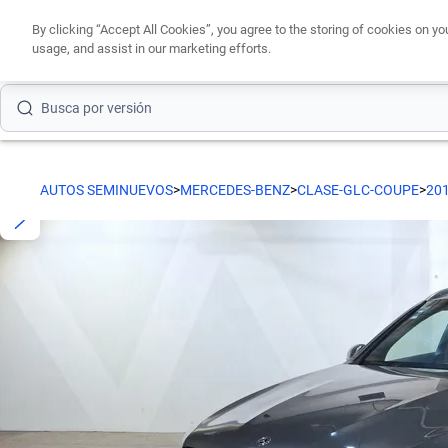
Busca por modelo
By clicking “Accept All Cookies”, you agree to the storing of cookies on yo
usage, and assist in our marketing efforts.
Busca por versión
Busca por año
Busca por marca
AUTOS SEMINUEVOS
>
MERCEDES-BENZ
>
CLASE-GLC-COUPE
>
20
Busca por modelo
Busca por versión
Busca por año