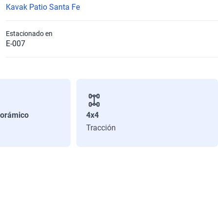
Kavak Patio Santa Fe
Estacionado en
E-007
orámico
4x4
Tracción
Peso bruto (kg)
2430
Número de Puertas