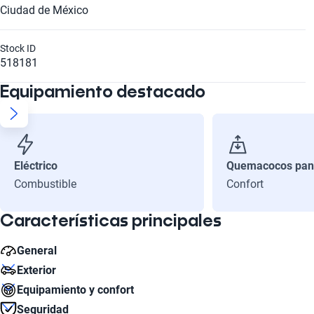
Ciudad de México
Stock ID
518181
Equipamiento destacado
Eléctrico
Quemacocos pan
Combustible
Confort
Características principales
General
Exterior
Cilindros
Equipamiento y confort
4
Diámetro de Rin
Seguridad