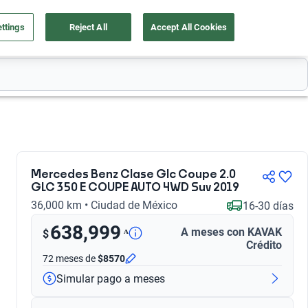
ttings
Reject All
Accept All Cookies
a tu auto
Nosotros
Ingresar
Ubicación
Mercedes Benz Clase Glc Coupe 2.0
GLC 350 E COUPE AUTO 4WD Suv 2019
36,000 km • Ciudad de México
16-30 días
638,999
A meses con KAVAK
ᴬ
$
Crédito
72 meses
de
$8570
Simular pago a meses