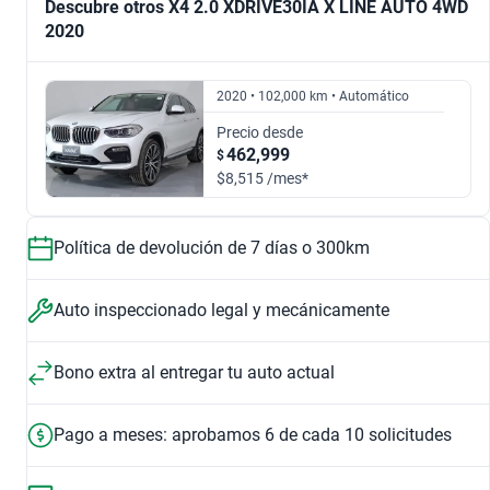
Descubre otros X4 2.0 XDRIVE30IA X LINE AUTO 4WD
2020
3.0 XDRIVE35IA M SPORT AT 4WD
2.0 XDRIVE30IA X LINE AUTO 4WD
$339,999
$375,999
$306,999
$417,999
2020 • 102,000 km • Automático
2017
2018
Precio desde
462,999
$
3.0 M40IA AUTO 4WD
2.0 XDRIVE28IA X LINE AUTO 4WD
$306,999
$317,999
$8,515 /mes*
$528,999
$317,999
2019
2020
Política de devolución de 7 días o 300km
2.0 XDRIVE30I CARBON EDITION AUTO
2.0 XDRIVE30I AUTO
$528,999
$417,999
Auto inspeccionado legal y mecánicamente
$900,999
$725,999
2021
2023
Bono extra al entregar tu auto actual
3.0 M40I AUTO 4WD
$517,999
$725,999
Pago a meses: aprobamos 6 de cada 10 solicitudes
$954,500
2024