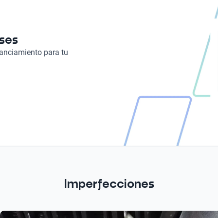
Tipo de motor
Combustión
eses
Turbo
nanciamiento para tu
Turbo
Imperfecciones