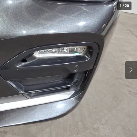
1
/
20