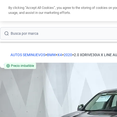
By clicking “Accept All Cookies”, you agree to the storing of cookies on yo
usage, and assist in our marketing efforts.
Obtén un cré
Busca por marca
Busca por modelo
AUTOS SEMINUEVOS
>
BMW
>
X4
>
2020
>
2.0 XDRIVE30IA X LINE 
Busca por versión
Precio imbatible
Busca por año
Busca por marca
Busca por modelo
Busca por versión
Busca por año