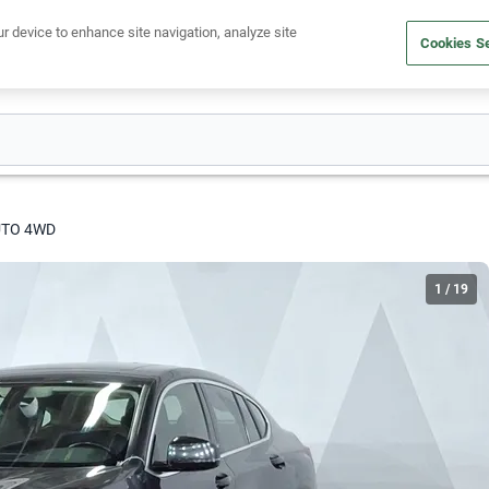
Ven a conocernos. Encuentra tu sede Kavak más cercana
aquí
.
ur device to enhance site navigation, analyze site
Cookies Se
dito
Compra un auto
Vende tu auto
Cuida tu auto
Nosotr
AUTO 4WD
1
/
19