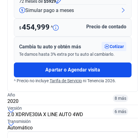
72 meses
de
$5929
Simular pago a meses
454,999
Precio de contado
ᴬ
$
Cambia tu auto y obtén más
Cotizar
Te damos hasta 3% extra por tu auto al cambiarlo.
Apartar o Agendar visita
ᴬ Precio no incluye
Tarifa de Servicio
ni Tenencia 2026.
Año
8 más
2020
Versión
6 más
2.0 XDRIVE30IA X LINE AUTO 4WD
¿Comparar versiones? → Pregúntale a KOPI
Transmisión
Automático
¿Comparar versiones? → Pregúntale a KOPI
2015
2016