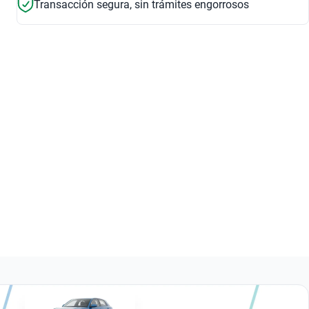
Transacción segura, sin trámites engorrosos
6.3 segundos
6 bolsas de air
$900,999
Aceleración 0-100
Seguridad