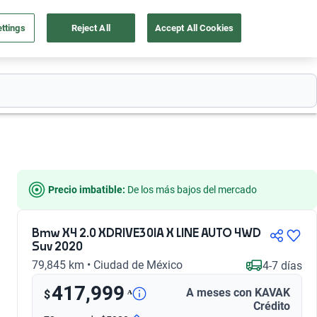
ttings
Reject All
Accept All Cookies
55 4162 9202
os
Ingresar
Ubicación
Precio imbatible:
 De los más bajos del mercado
Bmw X4 2.0 XDRIVE30IA X LINE AUTO 4WD
Suv 2020
79,845 km • Ciudad de México
4-7 días
417,999
A meses con KAVAK
ᴬ
$
Crédito