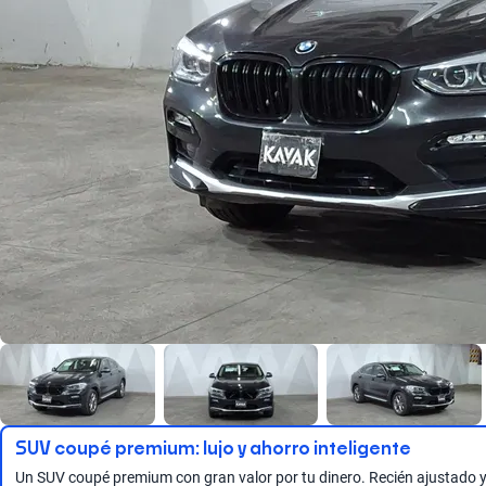
SUV coupé premium: lujo y ahorro inteligente
Un SUV coupé premium con gran valor por tu dinero. Recién ajustado y 