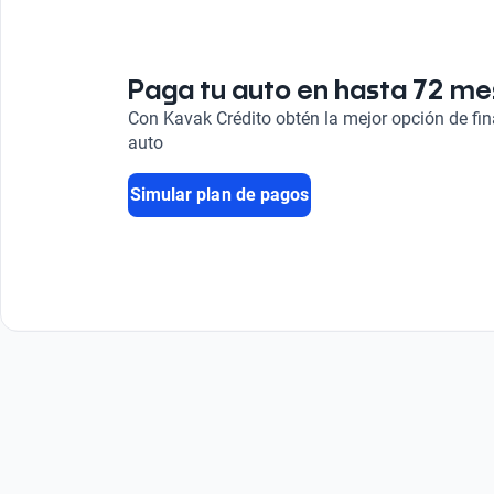
Techo de vidrio
Start/Stop
Sí
Sí
Paga tu auto en hasta 72 m
Combustible
Con Kavak Crédito obtén la mejor opción de fi
Gasolina
auto
Simular plan de pagos