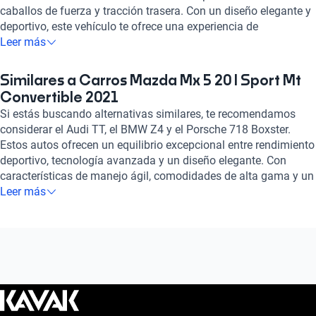
caballos de fuerza y tracción trasera. Con un diseño elegante y
deportivo, este vehículo te ofrece una experiencia de
conducción única. Equipado con luces de niebla delanteras,
Leer más
aire acondicionado automático, pantalla táctil, Bluetooth, Apple
CarPlay y Android Auto, cada detalle está pensado para tu
Similares a Carros Mazda Mx 5 20 I Sport Mt
comodidad y entretenimiento. Además, su sistema de
Convertible 2021
seguridad con bolsas de aire frontales y laterales, frenos ABS y
Si estás buscando alternativas similares, te recomendamos
asistencia de frenado te brindan tranquilidad en cada viaje.
considerar el Audi TT, el BMW Z4 y el Porsche 718 Boxster.
Experimenta la potencia y la adrenalina con el Mazda MX-5 2.0
Estos autos ofrecen un equilibrio excepcional entre rendimiento
I SPORT MT 2021, ¡tu compañero perfecto en la carretera!
deportivo, tecnología avanzada y un diseño elegante. Con
características de manejo ágil, comodidades de alta gama y un
estilo distintivo, cualquiera de estos modelos seguramente
Leer más
cumplirá con tus expectativas de conducción emocionante y
sofisticada. ¡Explora estas opciones y encuentra el auto que se
adapte perfectamente a tu estilo de vida!