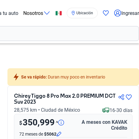
a tu auto
Nosotros
Ingresar
Ubicación
Se va rápido:
 Duran muy poco en inventario
Chirey Tiggo 8 Pro Max 2.0 PREMIUM DCT
Suv 2023
28,575 km • Ciudad de México
16-30 días
350,999
A meses con KAVAK
ᴬ
$
Crédito
72 meses
de
$5062