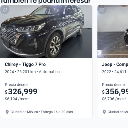
También te podría interesar
Chirey • Tiggo 7 Pro
Jeep • Com
2024 • 26,201 km • Automático
2022 • 24,611
Precio desde
Precio desde
326,999
356,9
$
$
$6,194 /mes*
$6,706 /mes*
Ciudad de México • Entrega 16 a 30 días
Ciudad de Mé