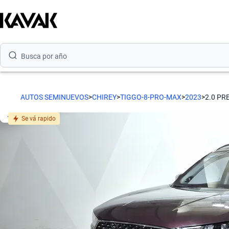
Busca por modelo
Busca por versión
Busca por año
Busca por marca
AUTOS SEMINUEVOS
>
CHIREY
>
TIGGO-8-PRO-MAX
>
2023
>
2.0 PR
Busca por modelo
Se vá rapido
Busca por versión
Busca por año