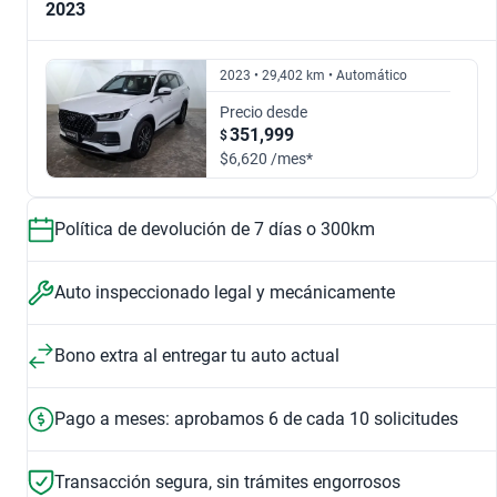
2023
2.0 LUXURY DCT
2.0 PREMIUM DCT AWD
$297,999
$374,999
$297,999
$349,999
2023 • 29,402 km • Automático
Precio desde
351,999
$
2.0 PREMIUM DCT
$6,620 /mes*
$350,999
Política de devolución de 7 días o 300km
Auto inspeccionado legal y mecánicamente
6 bolsas de aire
Asientos de pie
Bono extra al entregar tu auto actual
Seguridad
Tapizado
Pago a meses: aprobamos 6 de cada 10 solicitudes
Transacción segura, sin trámites engorrosos