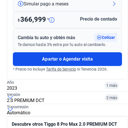
Simular pago a meses
366,999
Precio de contado
ᴬ
$
Cambia tu auto y obtén más
Cotizar
Te damos hasta 3% extra por tu auto al cambiarlo.
Apartar o Agendar visita
ᴬ Precio no incluye
Tarifa de Servicio
ni Tenencia 2026.
Año
1 más
2023
Versión
2 más
2.0 PREMIUM DCT
¿Comparar versiones? → Pregúntale a KOPI
Transmisión
Automático
¿Comparar versiones? → Pregúntale a KOPI
2023
2024
Descubre otros Tiggo 8 Pro Max 2.0 PREMIUM DCT