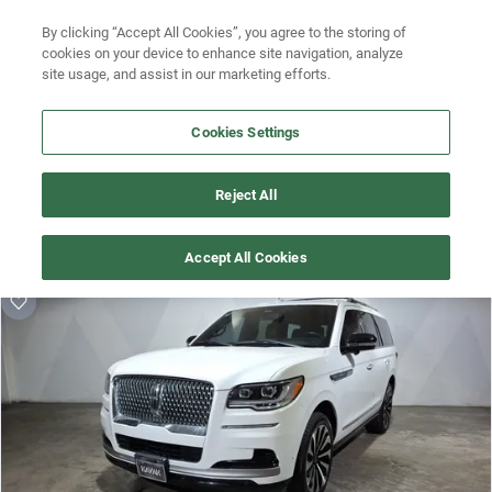
By clicking “Accept All Cookies”, you agree to the storing of
Ubicación
Busca por versión
cookies on your device to enhance site navigation, analyze
site usage, and assist in our marketing efforts.
Busca por año
Cookies Settings
Busca por marca
¡Vaya! Alguien más se llevó este auto pero, aquí hay más que 
Busca por modelo
Reject All
te pueden gustar.
Busca por versión
¡Descubre otros modelos que tenemos
Accept All Cookies
disponibles de lincoln!
Busca por año