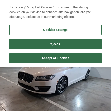
Ven a conocernos. Encuentra tu sede Kavak más cercana
aquí
.
By clicking “Accept All Cookies”, you agree to the storing of
cookies on your device to enhance site navigation, analyze
Ubicación
site usage, and assist in our marketing efforts.
Busca por marca
Cookies Settings
Busca por modelo
MKZ
>
2020
Reject All
Busca por versión
Gran descuento
1
/
20
Accept All Cookies
Busca por año
Busca por marca
Busca por modelo
Busca por versión
Busca por año