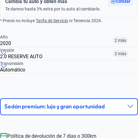
Cambia tu auto y obtén más
Cotizar
Te damos hasta 3% extra por tu auto al cambiarlo.
ᴬ Precio no incluye
Tarifa de Servicio
ni Tenencia 2026.
Año
2 más
2020
Versión
2 más
2.0 RESERVE AUTO
¿Comparar versiones? → Pregúntale a KOPI
Transmisión
Automático
¿Comparar versiones? → Pregúntale a KOPI
2012
2019
2020
2.0 RESERVE AUTO
3.5 ELITE V6 AT
2.0 SELECT AUTO
$160,999
$287,999
$336,999
$336,999
$160,999
$287,999
Sedán premium: lujo y gran oportunidad
Política de devolución de 7 días o 300km