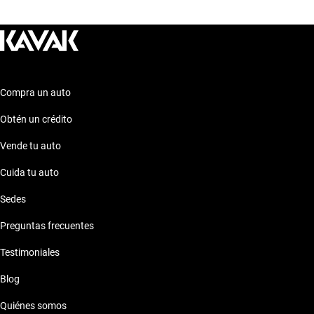
estas opciones para encontrar el auto que se adapte
perfectamente a tus necesidades y preferencias. ¡Descubre
más sobre estos modelos en nuestra sección de preguntas
frecuentes sobre autos similares!
Compra un auto
Obtén un crédito
Vende tu auto
Cuida tu auto
Sedes
Preguntas frecuentes
Testimoniales
Blog
Quiénes somos