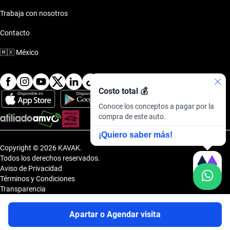
Trabaja con nosotros
Contacto
🇲🇽
México
Costo total 💰
Conoce los conceptos a pagar por la
compra de este auto.
¡Quiero saber más!
Copyright © 2026 KAVAK.
Todos los derechos reservados.
Aviso de Privacidad
Términos y Condiciones
Transparencia
Transparencia Financiera
Sitemap
Apartar o Agendar visita
Uvi Tech, S.A.P.I. de C.V., Carretera Amomolulco - Capulhuac, No. 1 Col.