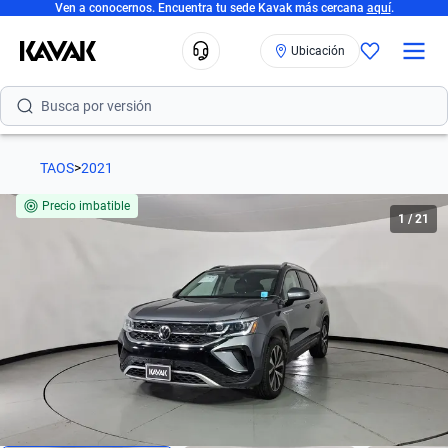
Ven a conocernos. Encuentra tu sede Kavak más cercana
aquí
.
Busca por modelo
Ubicación
Busca por versión
Busca por año
Busca por marca
TAOS
>
2021
Busca por modelo
Precio imbatible
1
/
21
Busca por versión
Busca por año