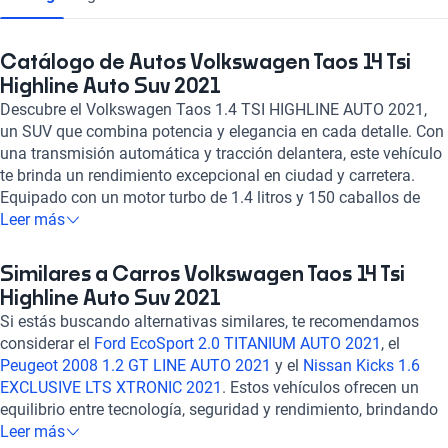
Catálogo de Autos Volkswagen Taos 14 Tsi
Highline Auto Suv 2021
Descubre el Volkswagen Taos 1.4 TSI HIGHLINE AUTO 2021,
un SUV que combina potencia y elegancia en cada detalle. Con
una transmisión automática y tracción delantera, este vehículo
te brinda un rendimiento excepcional en ciudad y carretera.
Equipado con un motor turbo de 1.4 litros y 150 caballos de
fuerza, experimentarás una conducción dinámica y eficiente.
Leer más
Su interior de cuero, pantalla táctil, Apple CarPlay y Android
Auto te mantienen conectado y cómodo en todo momento. Con
Similares a Carros Volkswagen Taos 14 Tsi
6 airbags, frenos ABS y asistencia de frenado, la seguridad es
Highline Auto Suv 2021
una prioridad. Con una calificación destacada en consumo de
Si estás buscando alternativas similares, te recomendamos
combustible, potencia, confort y seguridad, el Volkswagen Taos
considerar el
Ford EcoSport 2.0 TITANIUM AUTO 2021
, el
1.4 TSI HIGHLINE AUTO 2021 es la elección perfecta para
Peugeot 2008 1.2 GT LINE AUTO 2021
y el
Nissan Kicks 1.6
quienes buscan un SUV versátil y confiable. ¡Haz tuya la
EXCLUSIVE LTS XTRONIC 2021
. Estos vehículos ofrecen un
experiencia Volkswagen con Kavak!
equilibrio entre tecnología, seguridad y rendimiento, brindando
una experiencia de conducción confiable y cómoda. Explora
Leer más