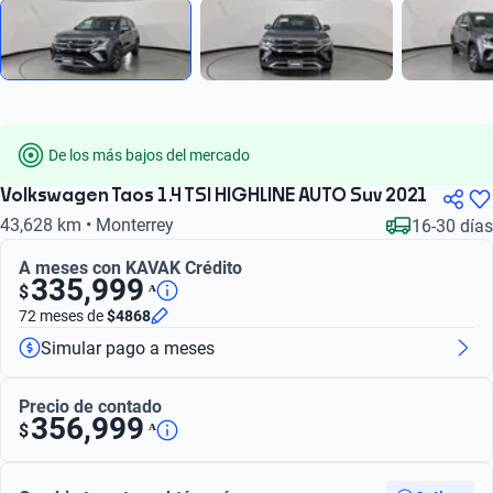
De los más bajos del mercado
Volkswagen Taos 1.4 TSI HIGHLINE AUTO Suv 2021
43,628 km • Monterrey
16-30 días
A meses con KAVAK Crédito
335,999
ᴬ
$
72 meses
de
$4868
Simular pago a meses
Precio de contado
356,999
ᴬ
$