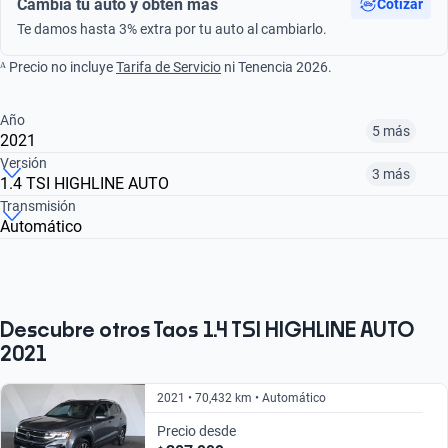
Cambia tu auto y obtén más
Cotizar
Te damos hasta 3% extra por tu auto al cambiarlo.
ᴬ Precio no incluye
Tarifa de Servicio
ni Tenencia 2026.
Año
5 más
2021
Versión
3 más
1.4 TSI HIGHLINE AUTO
¿Comparar versiones? → Pregúntale a KOPI
Transmisión
Automático
¿Comparar versiones? → Pregúntale a KOPI
2021
2022
2023
1.4 TSI TRENDLINE AUTO
1.4 TSI COMFORTLINE AUTO
1.4 TSI HIGHLINE AUTO
$248,999
$361,999
$323,999
$393,999
$323,999
$313,999
Descubre otros Taos 1.4 TSI HIGHLINE AUTO
2021
2021 • 70,432 km • Automático
Precio desde