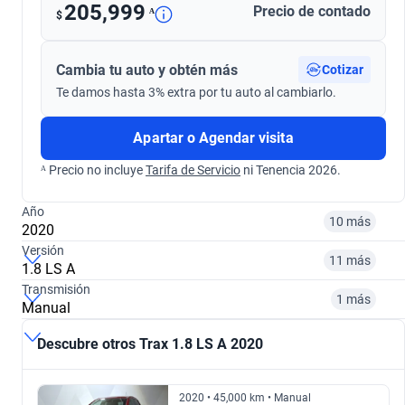
205,999
Precio de contado
ᴬ
$
Cambia tu auto y obtén más
Cotizar
Te damos hasta 3% extra por tu auto al cambiarlo.
Apartar o Agendar visita
ᴬ Precio no incluye
Tarifa de Servicio
ni Tenencia 2026.
Año
10 más
2020
Versión
11 más
1.8 LS A
¿Comparar versiones? → Pregúntale a KOPI
Transmisión
1 más
Manual
¿Comparar versiones? → Pregúntale a KOPI
2013
2014
Descubre otros Trax 1.8 LS A 2020
¿Comparar versiones? → Pregúntale a KOPI
1.2 RS C AUTO
1.8 B LT AT
$154,999
$155,999
2020 • 45,000 km • Manual