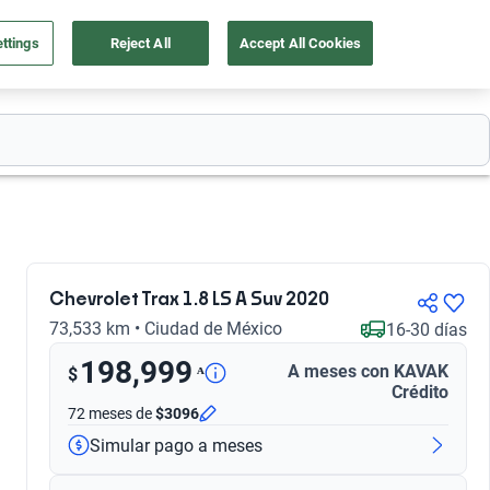
ttings
Reject All
Accept All Cookies
55 4162 9202
os
Ingresar
Ubicación
Chevrolet Trax 1.8 LS A Suv 2020
73,533 km • Ciudad de México
16-30 días
198,999
A meses con KAVAK
ᴬ
$
Crédito
72 meses
de
$3096
Simular pago a meses