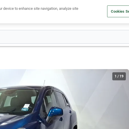
Ven a conocernos. Encuentra tu sede Kavak más cercana
aquí
.
ur device to enhance site navigation, analyze site
Cookies Se
dito
Compra un auto
Vende tu auto
Cuida tu auto
Nosotr
1
/
19