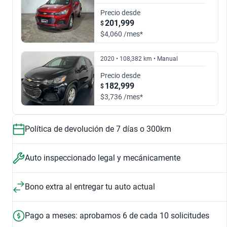
Automático
Manual
$395,999
$170,999
Precio desde
2015
2016
201,999
$
$395,999
$158,999
$4,060 /mes*
1.8 LT B AUTO
1.8 C LTZ AT
$151,999
$158,999
2020 • 108,382 km • Manual
$199,999
$151,999
2017
2018
Precio desde
182,999
$
1.8 A LS MT
1.8 B LT AUTO
$170,999
$197,999
$3,736 /mes*
$158,999
$198,999
2019
2020
Política de devolución de 7 días o 300km
1.8 C PREMIER AUTO
1.2 LS A AUTO
$198,999
$199,999
Auto inspeccionado legal y mecánicamente
$197,999
$304,999
2024
2025
Bono extra al entregar tu auto actual
1.8 LS A
1.8 A LS
$304,999
$395,999
Pago a meses: aprobamos 6 de cada 10 solicitudes
$198,999
$176,999