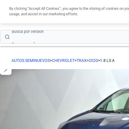
By clicking “Accept All Cookies”, you agree to the storing of cookies on yo
Busca por modelo
usage, and assist in our marketing efforts.
Obtén un cré
Busca por versión
Busca por año
Busca por marca
AUTOS SEMINUEVOS
>
CHEVROLET
>
TRAX
>
2020
>
1.8 LS A
Busca por modelo
Busca por versión
Busca por año