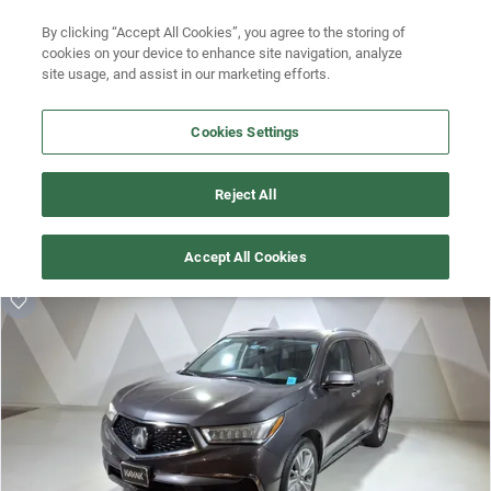
By clicking “Accept All Cookies”, you agree to the storing of
Ubicación
Busca por versión
cookies on your device to enhance site navigation, analyze
site usage, and assist in our marketing efforts.
Busca por año
Cookies Settings
Busca por marca
¡Vaya! Alguien más se llevó este auto pero, aquí hay más que 
Busca por modelo
Reject All
te pueden gustar.
Busca por versión
¡Descubre otros modelos que tenemos
Accept All Cookies
disponibles de Acura!
Busca por año