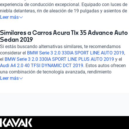
experiencia de conducción excepcional. Equipado con luces de
niebla delanteras, rin de aleación de 19 pulgadas y asientos de
cuero, cada viaje se convierte en un placer. Disfruta de
Leer más
tecnología de punta con pantalla táctil, GPS, Apple CarPlay y
Android Auto, mientras te sientes seguro con 7 airbags, frenos
Similares a Carros Acura Tlx 35 Advance Auto
ABS y asistencia de frenado. Con una calificación destacada
Sedan 2019
en confort y potencia, el Acura TLX 3.5 ADVANCE AUTO 2019
Si estás buscando alternativas similares, te recomendamos
es la combinación perfecta de lujo y rendimiento. Experimenta
considerar el
BMW Serie 3 2.0 330IA SPORT LINE AUTO 2019
,
la excelencia en cada kilómetro recorrido. ¡Haz tuyo este auto y
el
BMW Serie 3 2.0 330IA SPORT LINE PLUS AUTO 2019
y el
eleva tu experiencia de manejo a otro nivel!
Audi A4 2.0 40 TFSI DYNAMIC DCT 2019
. Estos autos ofrecen
una combinación de tecnología avanzada, rendimiento
excepcional y un diseño elegante, brindando una experiencia de
Leer más
conducción de alta calidad. Explora estas opciones para
encontrar el vehículo que se adapte perfectamente a tus
necesidades y preferencias. ¡Descubre más sobre estos autos
en nuestra sección de preguntas frecuentes sobre autos
similares!