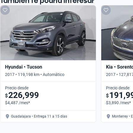
También te podría interesar
Hyundai • Tucson
Kia • Sorent
2017 • 119,198 km • Automático
2017 • 127,81
Precio desde
Precio desde
226,999
191,9
$
$
$4,487 /mes*
$3,890 /mes*
Guadalajara • Entrega 11 a 15 días
Monterrey • 