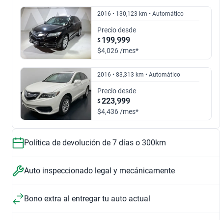
2.0 TECH AUTO AWD
2.0 ADVANCE AUTO AWD
$204,999
$201,999
2016 • 130,123 km • Automático
$440,999
$501,999
Precio desde
2018
2019
199,999
$
$4,026 /mes*
3.5 5AT
2.0 TECH AUTO 4WD
$273,999
$346,999
2016 • 83,313 km • Automático
$204,999
$422,999
2020
2021
Precio desde
223,999
$
3.5 AWD AT
2.0 A-SPEC AUTO 4WD
$422,999
$440,999
$4,436 /mes*
$273,999
$449,999
2022
Política de devolución de 7 días o 300km
6 bolsas de aire
Asientos de pie
$501,999
Seguridad
Tapizado
Auto inspeccionado legal y mecánicamente
Bono extra al entregar tu auto actual