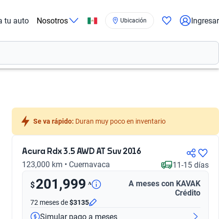
a tu auto
Nosotros
Ingresar
Ubicación
Se va rápido:
 Duran muy poco en inventario
Acura Rdx 3.5 AWD AT Suv 2016
123,000 km • Cuernavaca
11-15 días
201,999
A meses con KAVAK
ᴬ
$
Crédito
72 meses
de
$3135
Simular pago a meses