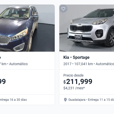
o
Kia • Sportage
7 km • Automático
2017 • 107,041 km • Automátic
Precio desde
99
211,999
$
$4,231 /mes*
Entrega 16 a 30 días
Guadalajara • Entrega 11 a 15 dí