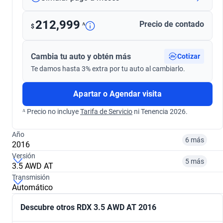
212,999
Precio de contado
ᴬ
$
Cambia tu auto y obtén más
Cotizar
Te damos hasta 3% extra por tu auto al cambiarlo.
Apartar o Agendar visita
ᴬ Precio no incluye
Tarifa de Servicio
ni Tenencia 2026.
Año
6 más
2016
Versión
5 más
3.5 AWD AT
¿Comparar versiones? → Pregúntale a KOPI
Transmisión
Automático
¿Comparar versiones? → Pregúntale a KOPI
2015
2016
Descubre otros RDX 3.5 AWD AT 2016