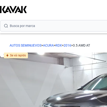
Busca por marca
Busca por modelo
AUTOS SEMINUEVOS
>
ACURA
>
RDX
>
2016
>
3.5 AWD AT
Busca por versión
Se vá rapido
Busca por año
Busca por marca
Busca por modelo
Busca por versión
Busca por año