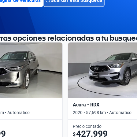
ágina de vehículos
Guardar esta búsqueda
tras opciones relacionadas a tu busque
Acura • RDX
km • Automático
2020 • 57,698 km • Automático
Precio contado
99
427,999
$