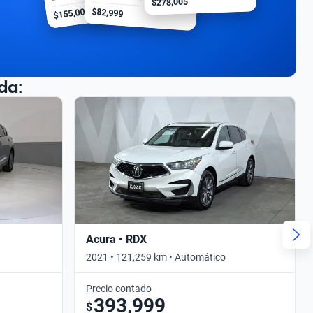
$278,005
$155,000
$82,999
da:
Acura • RDX
2021 • 121,259 km • Automático
Precio contado
393,999
$