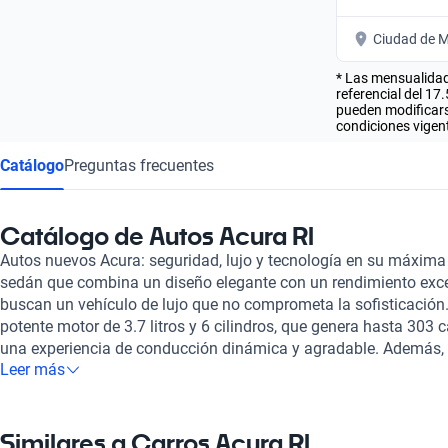
Ciudad de M
* Las mensualidad
referencial del 17
pueden modificarse
condiciones vigent
Catálogo
Preguntas frecuentes
Catálogo de Autos Acura Rl
Autos nuevos Acura: seguridad, lujo y tecnología en su máxima
sedán que combina un diseño elegante con un rendimiento exce
buscan un vehículo de lujo que no comprometa la sofisticación
potente motor de 3.7 litros y 6 cilindros, que genera hasta 303 
una experiencia de conducción dinámica y agradable. Además, 
Leer más
sistema de tracción en las cuatro ruedas garantizan una maniob
condiciones. Uno de los aspectos más atractivos del Acura RL es
interior, donde los asientos de cuero brindan un ambiente lujos
ocupantes. La tecnología también juega un papel crucial, resal
Similares a Carros Acura Rl