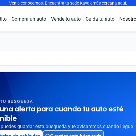
Ven a conocernos. Encuentra tu sede Kavak más cercana
aquí
.
dito
Compra un auto
Vende tu auto
Cuida tu auto
Nosotr
 TU BÚSQUEDA
una alerta para cuando tu auto esté
nible
puedes guardar esta búsqueda y te avisaremos cuando llegue