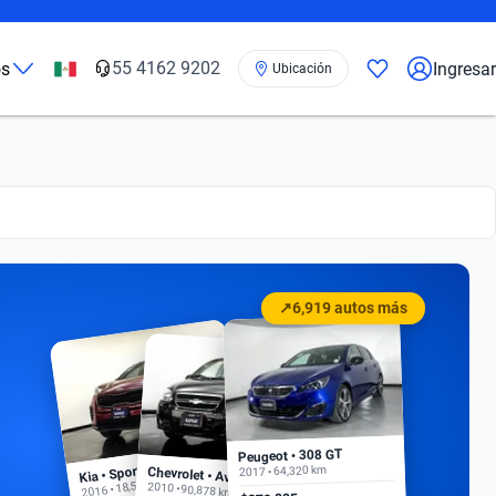
55 4162 9202
os
Ingresar
Ubicación
↗
6,919 autos más
Peugeot • 308 GT
Kia • Sportage EX
2017 • 64,320 km
Chevrolet • Aveo
2016 • 18,500 km
2010 • 90,878 km