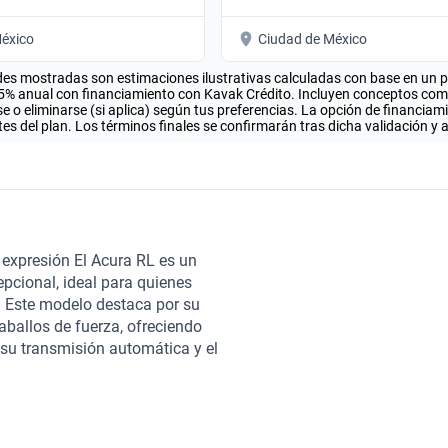
éxico
Ciudad de México
es mostradas son estimaciones ilustrativas calculadas con base en un pla
.5% anual con financiamiento con Kavak Crédito. Incluyen conceptos como 
 o eliminarse (si aplica) según tus preferencias. La opción de financiam
es del plan. Los términos finales se confirmarán tras dicha validación y 
 expresión El Acura RL es un
pcional, ideal para quienes
. Este modelo destaca por su
caballos de fuerza, ofreciendo
su transmisión automática y el
rabilidad superior en diversas
 su atención al detalle en el
o y confortable para sus
tando características como