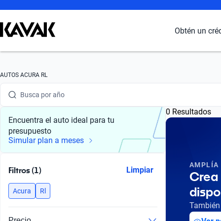
Busca por marca
Obtén un cré
Busca por modelo
Busca por versión
AUTOS ACURA RL
Busca por año
0 Resultados
Busca por marca
Encuentra el auto ideal para tu
presupuesto
Busca por modelo
Simular plan a meses
Busca por versión
AMPLÍA
Filtros (1)
Limpiar
Crea 
Busca por año
dispo
Acura
Rl
También 
Precio