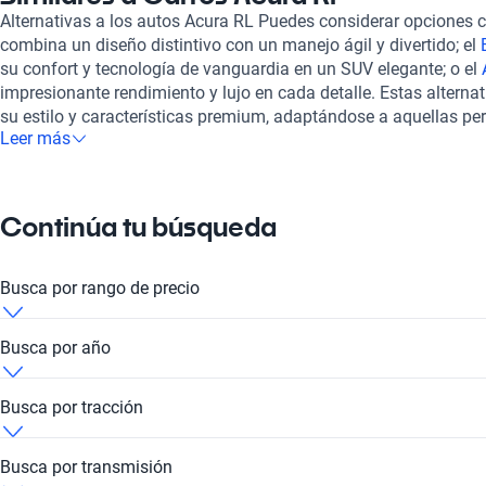
sensores y cámara de reversa, que facilitan el estacionamiento 
Alternativas a los autos Acura RL Puedes considerar opciones
línea de Acura, también encontramos modelos destacados com
combina un diseño distintivo con un manejo ágil y divertido; el
alto rendimiento, y el
Acura TLX
, que ofrece una mezcla ideal d
su confort y tecnología de vanguardia en un SUV elegante; o el
elegir un vehículo con Kavak, aseguras tu inversión al acceder a
impresionante rendimiento y lujo en cada detalle. Estas altern
de financiamiento flexible. La experiencia de compra es complet
su estilo y características premium, adaptándose a aquellas p
postventa está garantizado a través de las agencias autorizadas
Leer más
sofisticado y confiable.
Acura RL se convierte en una elección inteligente para quienes 
servicio al cliente.
Continúa tu búsqueda
Busca por rango de precio
Acura RL de 100 mil pesos
Busca por año
Acura RL de 200 mil pesos
Acura RL 2010
Busca por tracción
Acura RL de 300 mil pesos
Acura RL 2013
Acura RL 4x4
Busca por transmisión