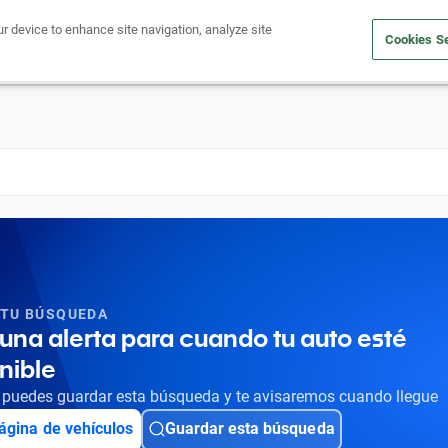
ur device to enhance site navigation, analyze site
Cookies Se
Obtén un crédito
Compra un auto
Vende tu auto
Cuid
 TU BÚSQUEDA
una alerta para cuando tu auto esté
nible
puedes guardar esta búsqueda y te avisaremos cuando llegue
ágina de vehículos
Guardar esta búsqueda