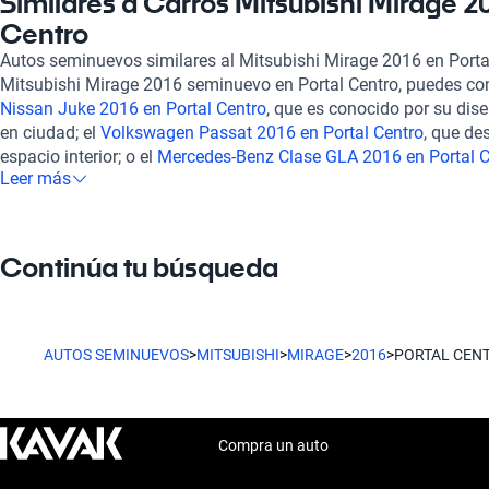
Similares a Carros Mitsubishi Mirage 2
concurridos, mientras que sus rines de 14 a 15 pulgadas asegu
Centro
Kavak, todos nuestros vehículos, incluido el Mitsubishi Mirage
Autos seminuevos similares al Mitsubishi Mirage 2016 en Porta
inspección en más de 240 puntos, garantizando su óptimo esta
Mitsubishi Mirage 2016 seminuevo en Portal Centro, puedes co
Ofrecemos opciones de financiamiento flexibles y planes de ga
Nissan Juke 2016 en Portal Centro
, que es conocido por su di
necesidades, lo que facilita tu experiencia de compra, 100% e
en ciudad; el
Volkswagen Passat 2016 en Portal Centro
, que de
soporte postventa y la posibilidad de contratar una garantía ex
espacio interior; o el
Mercedes-Benz Clase GLA 2016 en Portal C
inversión esté protegida. Explora nuestro catálogo en Kavak y e
Leer más
versatilidad. Estos vehículos tienen características que se ase
2016 que se ajuste a tu estilo de vida, respaldado por la confia
ofreciendo opciones atractivas para quienes buscan un auto efic
nosotros podemos ofrecerte.
Continúa tu búsqueda
AUTOS SEMINUEVOS
>
MITSUBISHI
>
MIRAGE
>
2016
>
PORTAL CEN
Compra un auto