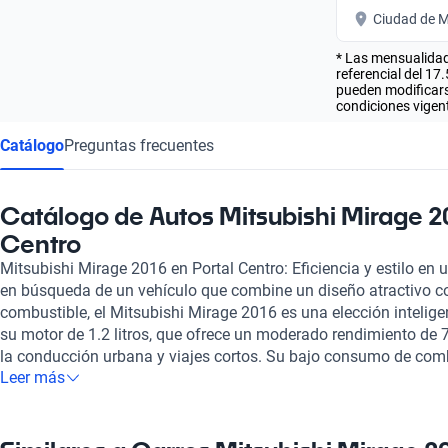
Ciudad de M
* Las mensualidad
referencial del 17
pueden modificarse
condiciones vigent
Catálogo
Preguntas frecuentes
Catálogo de Autos Mitsubishi Mirage 2
Centro
Mitsubishi Mirage 2016 en Portal Centro: Eficiencia y estilo e
en búsqueda de un vehículo que combine un diseño atractivo co
combustible, el Mitsubishi Mirage 2016 es una elección intelig
su motor de 1.2 litros, que ofrece un moderado rendimiento de 7
la conducción urbana y viajes cortos. Su bajo consumo de combu
Leer más
100 km, permite maximizar cada viaje, ya sea que te dirijas al 
fin de semana. El Mirage 2016 tiene capacidad para cinco pasa
asientos de tela que brindan comodidad y soporte. Su tamaño
convierten en el vehículo perfecto para maniobrar en calles es