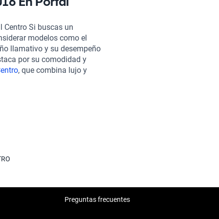
016 En Portal
ran una conducción ágil. En
 2016, pasan por una rigurosa
l Centro Si buscas un
do mecánico y estético.
nsiderar modelos como el
rantía adaptados a tus
seño llamativo y su desempeño
n línea. Además, contamos con
staca por su comodidad y
tendida, asegurando así que tu
entro
, que combina lujo y
ncuentra el Mitsubishi Mirage
mejan al Mitsubishi Mirage 2016,
nza y seguridad que solo
iente y práctico.
TRO
Preguntas frecuentes