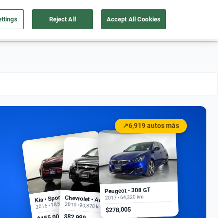
ttings
Reject All
Accept All Cookies
a tu auto
Nosotros
Ingresar
Ubicación
↗
6,919 autos más
Peugeot • 308 GT
Kia • Sportage EX
2017 • 64,320 km
Chevrolet • Aveo
2016 • 18,500 km
2010 • 90,878 km
$278,005
$155,000
$82,999