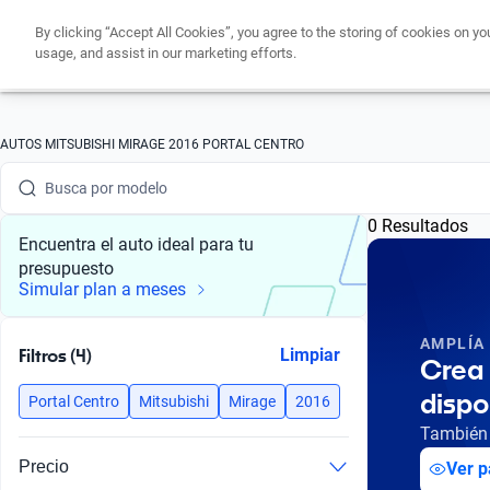
By clicking “Accept All Cookies”, you agree to the storing of cookies on yo
usage, and assist in our marketing efforts.
Busca por marca
AUTOS MITSUBISHI MIRAGE 2016 PORTAL CENTRO
Busca por modelo
0 Resultados
Busca por versión
Encuentra el auto ideal para tu
presupuesto
Busca por año
Simular plan a meses
Busca por marca
AMPLÍA
Filtros (4)
Limpiar
Crea 
Busca por modelo
dispo
Portal Centro
Mitsubishi
Mirage
2016
Busca por versión
También 
Precio
Ver p
Busca por año