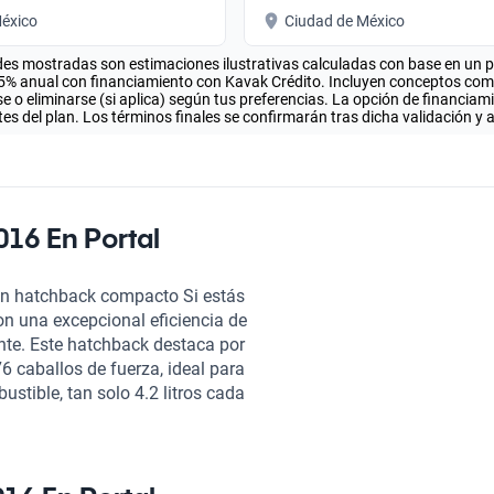
éxico
Ciudad de México
es mostradas son estimaciones ilustrativas calculadas con base en un pla
.5% anual con financiamiento con Kavak Crédito. Incluyen conceptos como 
 o eliminarse (si aplica) según tus preferencias. La opción de financiam
es del plan. Los términos finales se confirmarán tras dicha validación y 
016 En Portal
n un hatchback compacto Si estás
n una excepcional eficiencia de
ente. Este hatchback destaca por
6 caballos de fuerza, ideal para
stible, tan solo 4.2 litros cada
trabajo o realices escapadas de
jeros y está diseñado con
 compacto y sus dimensiones lo
trechas y estacionamientos