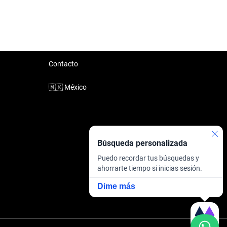
Contacto
🇲🇽
México
Búsqueda personalizada
Puedo recordar tus búsquedas y
ahorrarte tiempo si inicias sesión.
Dime más