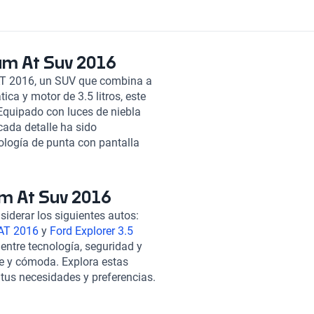
um At Suv 2016
 AT 2016, un SUV que combina a
ca y motor de 3.5 litros, este
Equipado con luces de niebla
cada detalle ha sido
logía de punta con pantalla
lia gama de características de
 y asistencia de frenado, te
ada en potencia, confort y
um At Suv 2016
deal para aquellos que buscan
iderar los siguientes autos:
triz y experimenta la excelencia
AT 2016
y
Ford Explorer 3.5
 entre tecnología, seguridad y
e y cómoda. Explora estas
tus necesidades y preferencias.