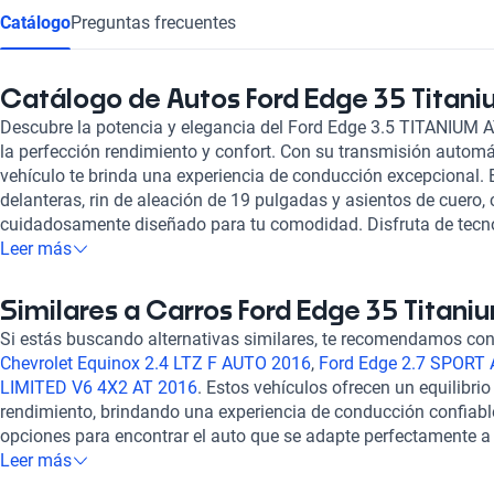
Catálogo
Preguntas frecuentes
Catálogo de Autos Ford Edge 35 Titani
Descubre la potencia y elegancia del Ford Edge 3.5 TITANIUM
la perfección rendimiento y confort. Con su transmisión automáti
vehículo te brinda una experiencia de conducción excepcional. 
delanteras, rin de aleación de 19 pulgadas y asientos de cuero, 
cuidadosamente diseñado para tu comodidad. Disfruta de tecno
táctil, sistema de audio Sony y GPS integrado. Además, su amp
Leer más
seguridad, como bolsas de aire frontales y laterales, frenos ABS
brindan tranquilidad en cada viaje. Con una calificación destac
Similares a Carros Ford Edge 35 Titani
seguridad, el Ford Edge 3.5 TITANIUM AT 2016 es la elección i
Si estás buscando alternativas similares, te recomendamos cons
un vehículo sofisticado y confiable. ¡Haz tuya esta joya automo
Chevrolet Equinox 2.4 LTZ F AUTO 2016
,
Ford Edge 2.7 SPORT 
en cada kilómetro recorrido!
LIMITED V6 4X2 AT 2016
. Estos vehículos ofrecen un equilibrio
rendimiento, brindando una experiencia de conducción confiabl
opciones para encontrar el auto que se adapte perfectamente a 
¡Descubre más sobre ellos en nuestra plataforma!
Leer más