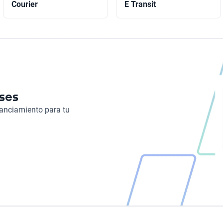
Courier
E Transit
eses
nanciamiento para tu