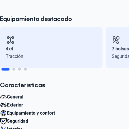
Equipamiento destacado
4x4
7 bolsas
Tracción
Segurid
Características
General
Exterior
Litros
Equipamiento y confort
2.0
Número de Puertas
Seguridad
5
Aire acondicionado