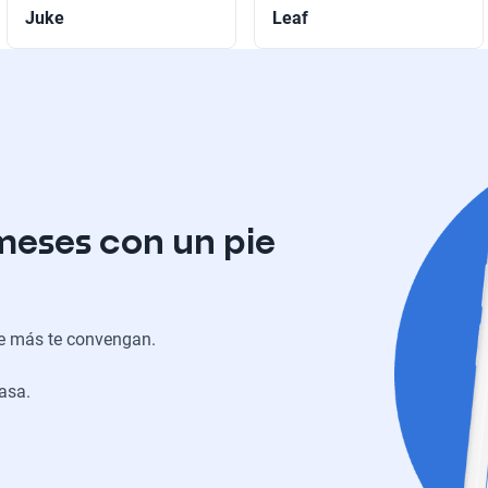
Juke
Leaf
meses con un pie
ue más te convengan.
casa.