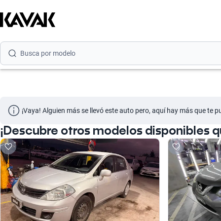
Busca por marca
Busca por modelo
Busca por versión
Busca por año
Busca por marca
¡Vaya! Alguien más se llevó este auto pero, aquí hay más que te p
Busca por modelo
¡Descubre otros modelos disponibles 
Busca por versión
Busca por año