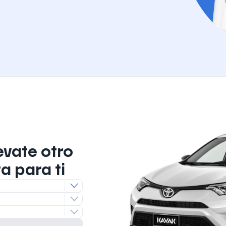
evate otro
a para ti