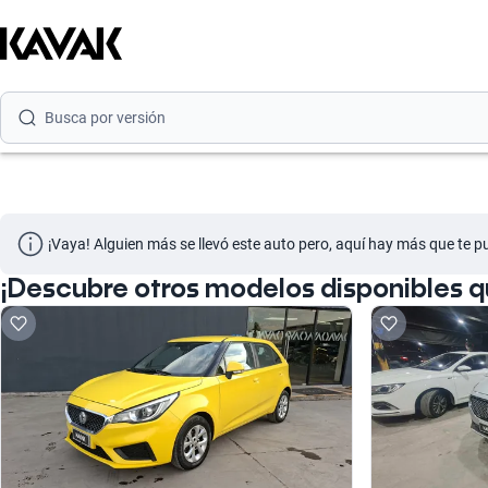
Busca por marca
Busca por modelo
Busca por versión
Busca por año
Busca por marca
¡Vaya! Alguien más se llevó este auto pero, aquí hay más que te p
Busca por modelo
¡Descubre otros modelos disponibles 
Busca por versión
Busca por año