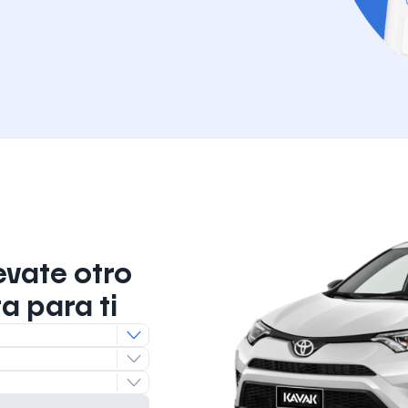
evate otro
a para ti