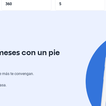
360
5
meses con un pie
ue más te convengan.
casa.