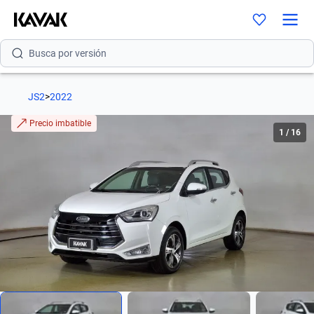
Busca por modelo
Busca por versión
Busca por año
JS2
>
2022
Busca por marca
Precio imbatible
1
/
16
Busca por modelo
Busca por versión
Busca por año