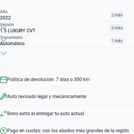
Año
2 más
2022
Versión
2 más
1.5 LUXURY CVT
2021
2022
2023
Transmisión
1 más
Automático
1.5 LUXURY CVT
1.5 COMFORT SMART
1.5 LUXURY
$6.383.900
$7.267.900
$7.369.900
Automático
Manual
$7.267.900
$6.383.900
$7.369.900
$7.267.900
$6.383.900
Política de devolución: 7 días o 300 km
Auto revisado legal y mecánicamente
Bono extra al entregar tu auto actual
Pago en cuotas: con los aliados más grandes de la región