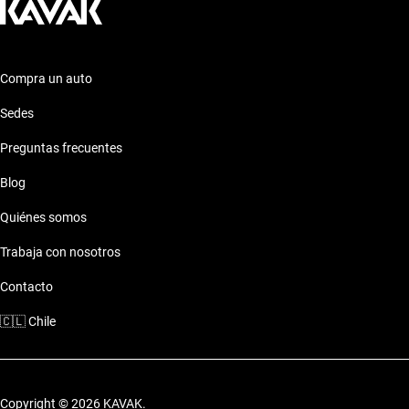
Jac Grand S3
Jac J2
Compra un auto
Jac J3
Sedes
Preguntas frecuentes
Jac J4
Blog
Jac J6
Quiénes somos
Jac Js2
Trabaja con nosotros
Contacto
Jac JS3
🇨🇱
Chile
Jac Js4
Jac Js6
Copyright © 2026 KAVAK.