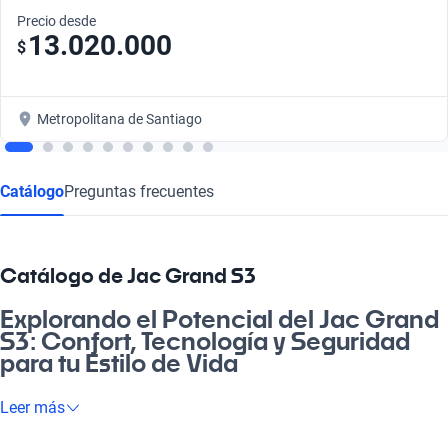
Precio desde
13.020.000
$
Metropolitana de Santiago
Catálogo
Preguntas frecuentes
Catálogo de Jac Grand S3
Explorando el Potencial del Jac Grand
S3: Confort, Tecnología y Seguridad
para tu Estilo de Vida
Si buscas un auto que se adapte a tu estilo de vida y que te
Leer más
brinde la máxima comodidad, el Jac Grand S3 es la opción