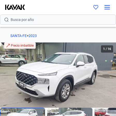
Busca por versión
Busca por año
SANTA-FE
>
2023
Precio imbatible
1
/
16