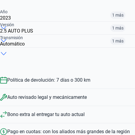
Año
1 más
2023
Versión
1 más
2.5 AUTO PLUS
2019
2023
Transmisión
1 más
Automático
2.5 AUTO PLUS
2.4 TM PLUS
$17.743.900
$19.824.900
Automático
Manual
$19.824.900
$17.743.900
$19.824.900
$17.743.900
Política de devolución: 7 días o 300 km
Auto revisado legal y mecánicamente
Bono extra al entregar tu auto actual
Pago en cuotas: con los aliados más grandes de la región