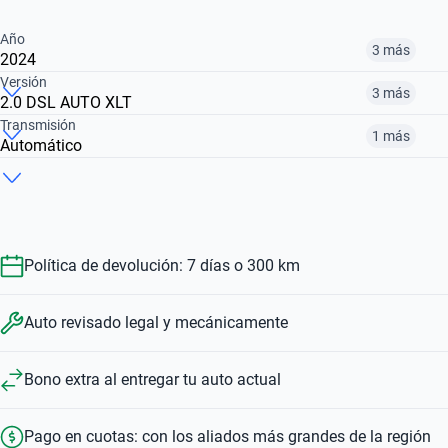
Año
3 más
2024
Versión
3 más
2.0 DSL AUTO XLT
2018
2021
2024
Transmisión
1 más
Automático
2.0 DSL AUTO XLT
2.5 XLT
3.2 DSL LIMITED 4WD
$18.600.900
$15.436.900
$26.980.900
Automático
Manual
$26.980.900
$15.436.900
$18.600.900
$26.980.900
$15.436.900
Política de devolución: 7 días o 300 km
Auto revisado legal y mecánicamente
Bono extra al entregar tu auto actual
Pago en cuotas: con los aliados más grandes de la región