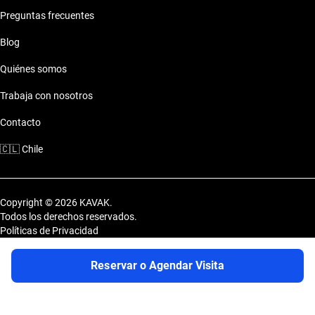
Preguntas frecuentes
Blog
Quiénes somos
Trabaja con nosotros
Contacto
🇨🇱
Chile
Copyright © 2026 KAVAK.
Todos los derechos reservados.
Políticas de Privacidad
Términos y Condiciones
Sitemap
Reservar o Agendar Visita
Uvi Tech Chile SpA. Av. Marathón 3812, comuna de Macul, Región
Metropolitana, Chile.