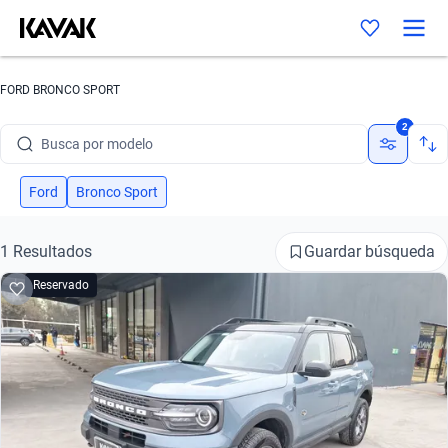
FORD BRONCO SPORT
Busca por marca
2
Busca por modelo
Busca por versión
Ford
Bronco Sport
Busca por año
Guardar búsqueda
1 Resultados
Busca por marca
Reservado
Busca por modelo
Busca por versión
Busca por año