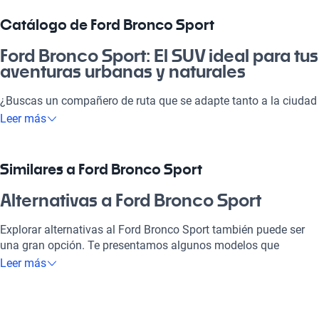
Catálogo de Ford Bronco Sport
Ford Bronco Sport: El SUV ideal para tus
aventuras urbanas y naturales
¿Buscas un compañero de ruta que se adapte tanto a la ciudad
como a la montaña? El Ford Bronco Sport es la máquina
Leer más
perfecta para quienes desean disfrutar la libertad al volante.
Con su diseño robusto y versatilidad, es ideal para el día a día y
también para escapadas de fin de semana. Este SUV no solo
Similares a Ford Bronco Sport
destaca por su estilo, sino que ofrece la combinación perfecta
de tecnología, confort y seguridad para que cada trayecto sea
Alternativas a Ford Bronco Sport
una experiencia única. En el mercado, el Ford Bronco Sport se
presenta como tu mejor opción por su capacidad de respuesta
Explorar alternativas al Ford Bronco Sport también puede ser
y tecnología avanzada.
una gran opción. Te presentamos algunos modelos que
podrían ser lo que buscas.
Leer más
¿Por qué elegir Ford Bronco Sport?
Ford Lobo
Tecnología al servicio de tu comodidad
El Ford Lobo es perfecto si necesitas un vehículo potente y