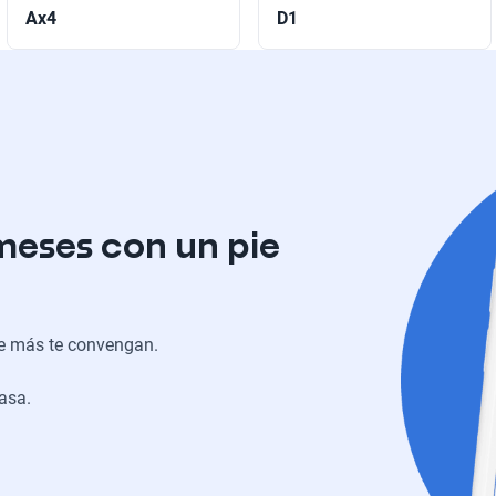
Ax4
D1
meses con un pie
ue más te convengan.
casa.