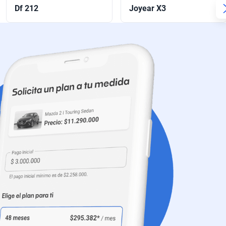
Df 212
Joyear X3