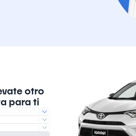
evate otro
a para ti