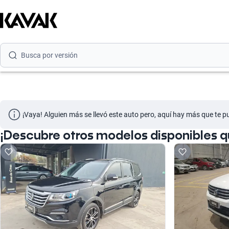
Busca por marca
Busca por modelo
Busca por versión
Busca por año
Busca por marca
¡Vaya! Alguien más se llevó este auto pero, aquí hay más que te p
Busca por modelo
¡Descubre otros modelos disponibles 
Busca por versión
Busca por año