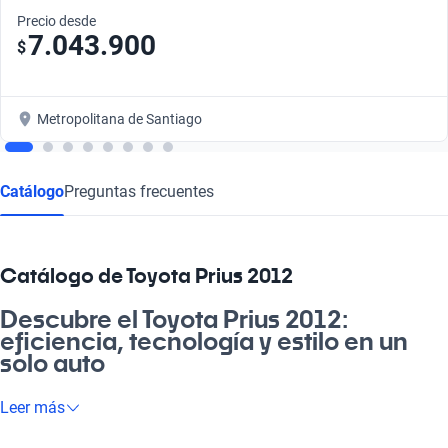
Precio desde
7.043.900
$
Metropolitana de Santiago
Catálogo
Preguntas frecuentes
Catálogo de Toyota Prius 2012
Descubre el Toyota Prius 2012:
eficiencia, tecnología y estilo en un
solo auto
Si buscas un auto que combine sustentabilidad y estilo, el
Leer más
Toyota Prius 2012 es la respuesta. Ideal para el día a día, este