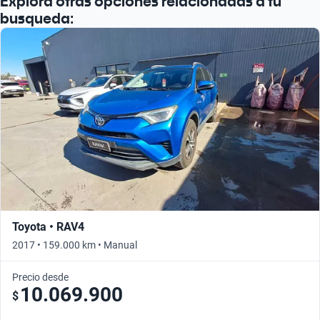
Explora otras opciones relacionadas a tu
Busca por año
busqueda:
Toyota • RAV4
2017 • 159.000 km • Manual
Precio desde
10.069.900
$