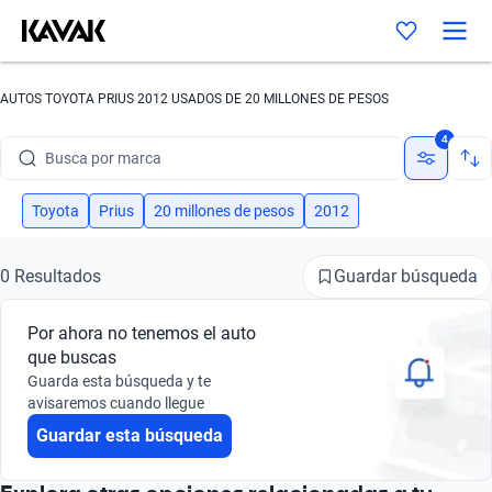
AUTOS TOYOTA PRIUS 2012 USADOS DE 20 MILLONES DE PESOS
4
Busca por marca
Busca por modelo
Toyota
Prius
20 millones de pesos
2012
Busca por versión
Guardar búsqueda
0 Resultados
Busca por año
Por ahora no tenemos el auto
Busca por marca
que buscas
Guarda esta búsqueda y te
Busca por modelo
avisaremos cuando llegue
Guardar esta búsqueda
Busca por versión