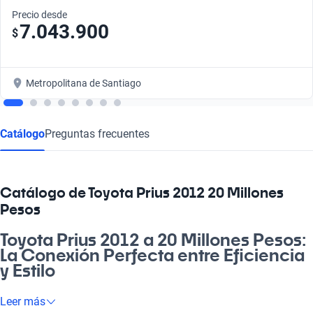
Precio desde
7.043.900
$
Metropolitana de Santiago
Catálogo
Preguntas frecuentes
Catálogo de Toyota Prius 2012 20 Millones
Pesos
Toyota Prius 2012 a 20 Millones Pesos:
La Conexión Perfecta entre Eficiencia
y Estilo
¿Te imaginas un auto que combine tecnología, confort y un
Leer más