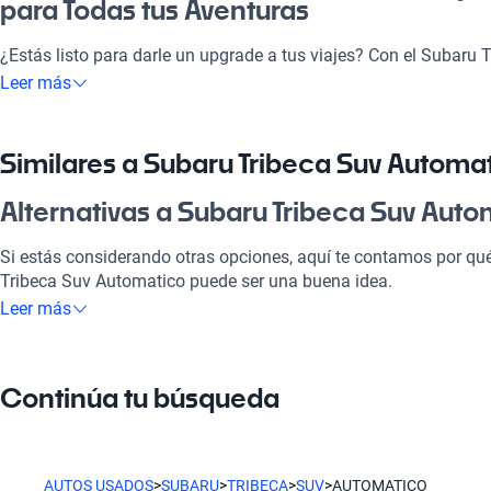
para Todas tus Aventuras
¿Estás listo para darle un upgrade a tus viajes? Con el Subaru
trayecto se convierte en una experiencia placentera. Este SUV 
Leer más
su diseño elegante, sino que también ofrece un espacio ideal par
recreativas y el día a día. Se adapta a todas tus necesidades gr
haciéndolo la mejor opción en el mercado. ¡No te lo pierdas!
Similares a Subaru Tribeca Suv Automa
¿Por qué elegir Subaru Tribeca Suv Au
Alternativas a Subaru Tribeca Suv Aut
Tecnología al servicio de tu comodidad
Si estás considerando otras opciones, aquí te contamos por qué
Tribeca Suv Automatico puede ser una buena idea.
Disfrutá de la mejor tecnología con Tecnología moderna, lo que
Leer más
placentero y conectado.
Subaru Tribeca Suv Manual
Modelos Más Demandados
Subaru Tribeca Suv Manual ofrece un control manual excepcion
Continúa tu búsqueda
conducción.
Subaru Forester
,
Subaru Impreza
,
Subaru Outback
ofrecen las ca
estilo de vida.
Subaru Tribeca Suv Automático
Ventajas específicas del tipo de carrocería
Subaru Tribeca Suv Automático combina lujo y funcionalidad en
AUTOS USADOS
>
SUBARU
>
TRIBECA
>
SUV
>
AUTOMATICO