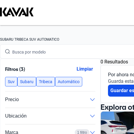
Busca por marca
SUBARU TRIBECA SUV AUTOMATICO
Busca por modelo
0 Resultados
Busca por versión
Filtros (3)
Limpiar
Por ahora n
Busca por año
Guarda esta
Suv
Subaru
Tribeca
Automático
Guardar e
Busca por marca
Precio
Busca por modelo
Explora o
Ubicación
Busca por versión
Busca por año
Marca
1 filtro