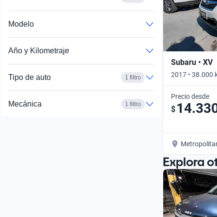
Modelo
Año y Kilometraje
Subaru • XV
2017 • 38.000 
Tipo de auto
1 filtro
Precio desde
Mecánica
14.33
1 filtro
$
Metropolita
Explora o