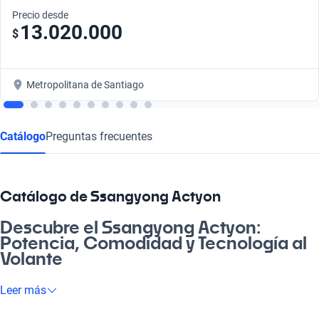
Precio desde
13.020.000
$
Metropolitana de Santiago
Catálogo
Preguntas frecuentes
Catálogo de Ssangyong Actyon
Descubre el Ssangyong Actyon:
Potencia, Comodidad y Tecnología al
Volante
¿Estás buscando un vehículo que se adapte a tu estilo de vida?
Leer más
El Ssangyong Actyon combina un diseño contemporáneo con