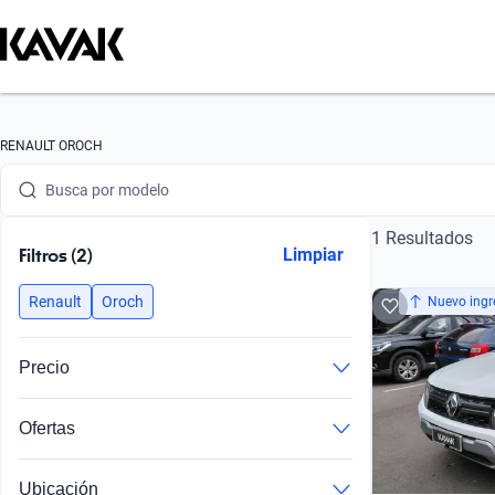
Busca por marca
RENAULT OROCH
Busca por modelo
1 Resultados
Busca por versión
Filtros (2)
Limpiar
Busca por año
Renault
Oroch
Nuevo ingr
Busca por marca
Precio
Busca por modelo
Ofertas
Busca por versión
Busca por año
Ubicación