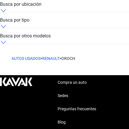
Renault Oroch Verde
Renault Oroch Kavak Las Condes
Busca por ubicación
Renault Oroch Marathón
Renault Oroch Metropolitana de Santiago
Busca por tipo
Renault Oroch Pickup
Busca por otros modelos
Renault Alaskan
AUTOS USADOS
>
RENAULT
>
OROCH
Renault Clio
Renault Express
Compra un auto
Renault Koleos
Sedes
Preguntas frecuentes
Renault Latitude
Blog
Renault Oroch