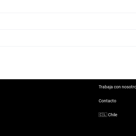
Renault Oroch Kavak Mall Barrio Independencia
Renault Oroch Movicenter
Renault Arkana
Renault Dokker
Renault Fluence
Trabaja con nosotr
Renault Kwid
Contacto
🇨🇱
Chile
Renault Logan
Renault Sandero