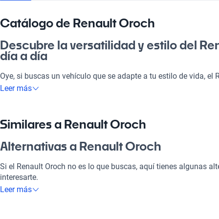
Catálogo de Renault Oroch
Descubre la versatilidad y estilo del R
día a día
Oye, si buscas un vehículo que se adapte a tu estilo de vida, el
carrocería robusta y espaciosa, es perfecto para ir a la pega, di
Leer más
incluso para un carrete con amigos. Este auto combina eficienc
elección inteligente y versátil para cualquier situación. ¿Cachai
disfrutarás de calidad y rendimiento en cada viaje!
Similares a Renault Oroch
¿Por qué elegir Renault Oroch?
Alternativas a Renault Oroch
Tecnología al servicio de tu comodidad
Si el Renault Oroch no es lo que buscas, aquí tienes algunas al
interesarte.
Disfrutá de la mejor tecnología con Tecnología moderna, lo que
Leer más
placentero y conectado.
Renault Captur
Modelos Más Demandados
El Renault Captur combina un diseño atractivo con la tecnología