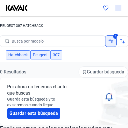
PEUGEOT 307 HATCHBACK
Busca por marca
3
Busca por modelo
Busca por versión
Hatchback
Peugeot
307
Busca por año
Guardar búsqueda
0 Resultados
Busca por marca
Por ahora no tenemos el auto
Busca por modelo
que buscas
Guarda esta búsqueda y te
Busca por versión
avisaremos cuando llegue
Guardar esta búsqueda
Busca por año