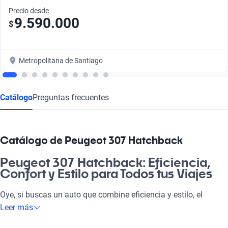
Precio desde
9.590.000
$
Metropolitana de Santiago
Catálogo
Preguntas frecuentes
Catálogo de Peugeot 307 Hatchback
Peugeot 307 Hatchback: Eficiencia,
Confort y Estilo para Todos tus Viajes
Oye, si buscas un auto que combine eficiencia y estilo, el
Peugeot 307 Hatchback es la nave perfecta para ti. Su diseño
Leer más
atractivo y práctico lo convierte en la opción ideal tanto para ir