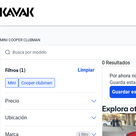
Busca por marca
MINI COOPER CLUBMAN
Busca por modelo
0 Resultados
Busca por versión
Filtros (1)
Limpiar
Por ahora n
Busca por año
Guarda esta
Mini
Cooper clubman
Guardar e
Busca por marca
Precio
Busca por modelo
Explora o
Ubicación
Busca por versión
Busca por año
Marca
1 filtro