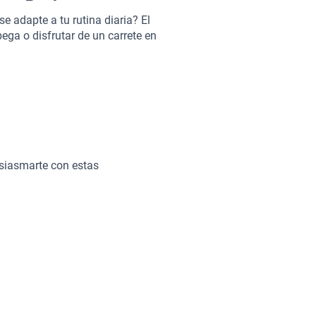
e adapte a tu rutina diaria? El
pega o disfrutar de un carrete en
encantar cómo se siente al
de estilo y funcionalidad,
 del fin de semana.
usiasmarte con estas
 hará que cada viaje sea
 desapercibido.
s características ideales para tu
ra cualquier ocasión.
 un diseño compacto, haciéndolo