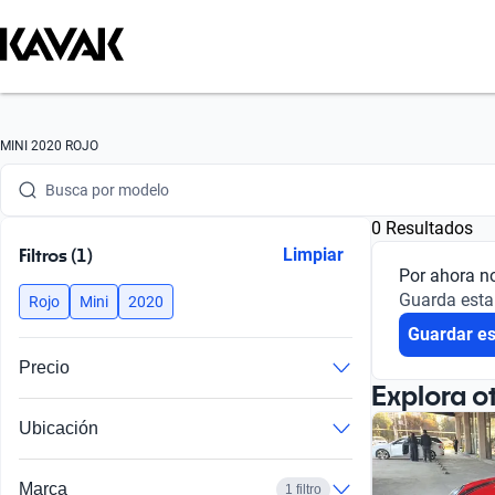
Busca por marca
MINI 2020 ROJO
Busca por modelo
0 Resultados
Busca por versión
Filtros (1)
Limpiar
Por ahora n
Busca por año
Guarda esta
Rojo
Mini
2020
Guardar e
Busca por marca
Precio
Busca por modelo
Explora o
Ubicación
Busca por versión
Busca por año
Marca
1 filtro