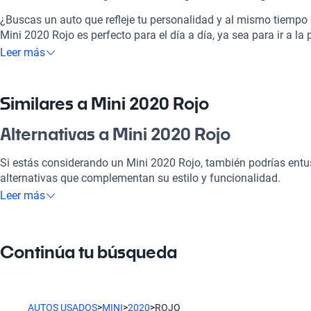
¿Buscas un auto que refleje tu personalidad y al mismo tiempo s
Mini 2020 Rojo es perfecto para el día a día, ya sea para ir a la 
la playa. Con su motor eficiente y tecnología moderna, te va a 
Leer más
volante. Este vehículo es una gran elección por su combinación 
haciéndolo ideal tanto para la familia como para tus aventuras
Similares a Mini 2020 Rojo
¿Por qué elegir Mini 2020 Rojo?
Alternativas a Mini 2020 Rojo
Tecnología al servicio de tu comodidad
Si estás considerando un Mini 2020 Rojo, también podrías ent
Disfrutá de la mejor tecnología con Tecnología moderna, lo que
alternativas que complementan su estilo y funcionalidad.
placentero y conectado.
Leer más
Mini Negro
Modelos Más Demandados
El Mini Negro ofrece un look elegante y sofisticado que no pasa
Mini Countryman
,
Mini Cooper Clubman
,
Mini Cooper
ofrecen la
Continúa tu búsqueda
estilo de vida.
Mini Blanco
Ventajas específicas del tipo de carrocería
Mini Blanco destaca por su frescura y estilo atemporal, ideal pa
AUTOS USADOS
>
MINI
>
2020
>
ROJO
Como hatchback, este vehículo ofrece una agilidad increíble y