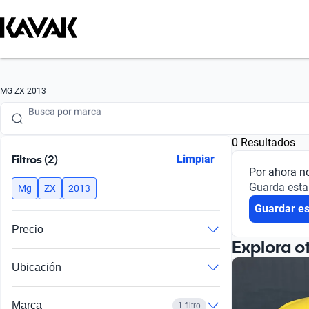
Busca por marca
MG ZX 2013
Busca por modelo
0 Resultados
Busca por versión
Filtros (2)
Limpiar
Por ahora n
Busca por año
Guarda esta
Mg
ZX
2013
Guardar e
Busca por marca
Precio
Busca por modelo
Explora o
Ubicación
Busca por versión
Busca por año
Marca
1 filtro