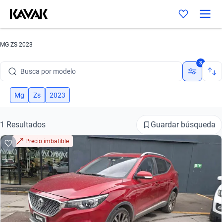
MG ZS 2023
Busca por marca
3
Busca por modelo
Busca por versión
Mg
Zs
2023
Busca por año
Guardar búsqueda
1 Resultados
Busca por marca
Precio imbatible
Busca por modelo
Busca por versión
Busca por año