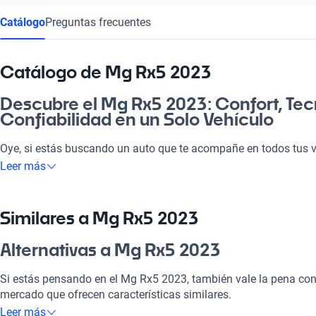
Catálogo
Preguntas frecuentes
Catálogo de Mg Rx5 2023
Descubre el Mg Rx5 2023: Confort, Tec
Confiabilidad en un Solo Vehículo
Oye, si estás buscando un auto que te acompañe en todos tus v
opción que necesita tu vida. Te ofrece espacio, comodidad y u
Leer más
para ir a la pega o disfrutar de un paseo el fin de semana con l
vehículo se destaca por su tecnología moderna y sistemas de 
elección para quienes buscan calidad y buen precio en el merca
Similares a Mg Rx5 2023
arrepentir de considerar el Mg Rx5 2023!
Alternativas a Mg Rx5 2023
¿Por qué elegir Mg Rx5 2023?
Si estás pensando en el Mg Rx5 2023, también vale la pena cons
Tecnología al servicio de tu comodidad
mercado que ofrecen características similares.
Leer más
Disfrutá de la mejor tecnología con Tecnología moderna, lo que