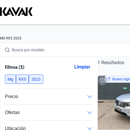
Busca por marca
MG RX5 2023
Busca por modelo
1 Resultados
Busca por versión
Filtros (3)
Limpiar
Busca por año
Mg
RX5
2023
Nuevo ingr
Busca por marca
Precio
Busca por modelo
Ofertas
Busca por versión
Busca por año
Ubicación