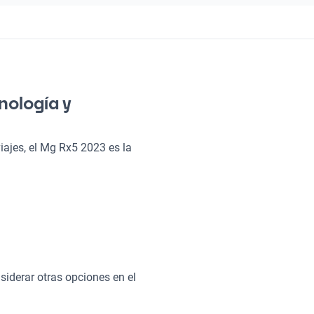
nología y
iajes, el Mg Rx5 2023 es la
n diseño contemporáneo, ideal
a familia. ¿Sabías que este
seguridad? Es una buena
do automotriz. ¡No te vai a
iderar otras opciones en el
 hará que cada viaje sea