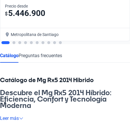
Precio desde
5.446.900
$
Metropolitana de Santiago
Catálogo
Preguntas frecuentes
Catálogo de Mg Rx5 2014 Hibrido
Descubre el Mg Rx5 2014 Híbrido:
Eficiencia, Confort y Tecnología
Moderna
Oye, si buscas un vehículo que combine eficiencia, confort y
Leer más
tecnología, el Mg Rx5 2014 Híbrido es la opción perfecta para