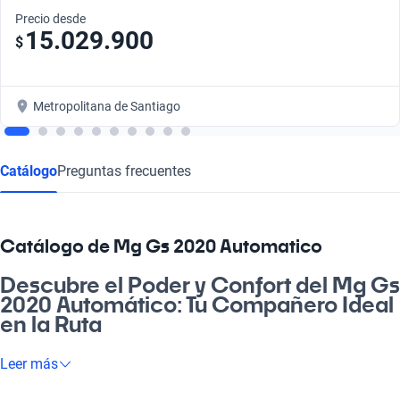
Precio desde
15.029.900
$
Metropolitana de Santiago
Catálogo
Preguntas frecuentes
Catálogo de Mg Gs 2020 Automatico
Descubre el Poder y Confort del Mg Gs
2020 Automático: Tu Compañero Ideal
en la Ruta
Si buscas un auto que refleje tu estilo de vida, el Mg Gs 2020
Leer más
Automático es la mejor elección. Con su diseño moderno y