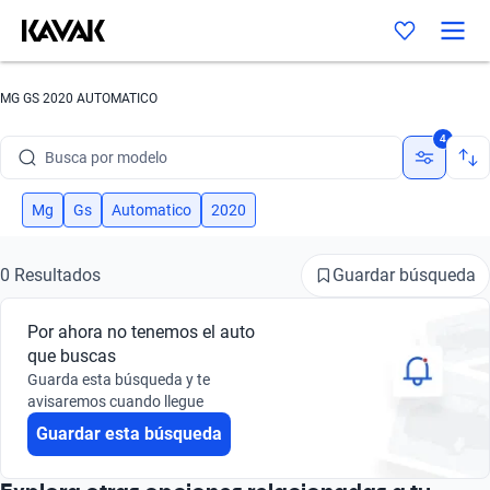
MG GS 2020 AUTOMATICO
Busca por marca
4
Busca por modelo
Busca por versión
Mg
Gs
Automatico
2020
Busca por año
Guardar búsqueda
0 Resultados
Busca por marca
Por ahora no tenemos el auto
Busca por modelo
que buscas
Guarda esta búsqueda y te
Busca por versión
avisaremos cuando llegue
Guardar esta búsqueda
Busca por año