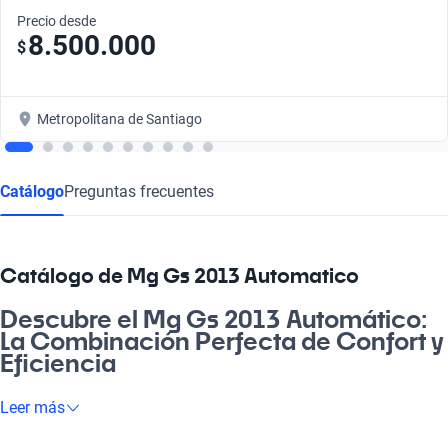
Precio desde
8.500.000
$
Metropolitana de Santiago
Catálogo
Preguntas frecuentes
Catálogo de Mg Gs 2013 Automatico
Descubre el Mg Gs 2013 Automático:
La Combinación Perfecta de Confort y
Eficiencia
¿Sabías que el Mg Gs 2013 Automático es una opción ideal
Leer más
para quienes buscan un auto que no solo es práctico, sino que