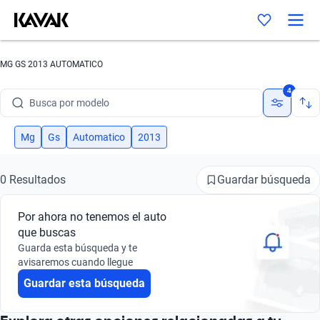
MG GS 2013 AUTOMATICO
Busca por marca
4
Busca por modelo
Busca por versión
Mg
Gs
Automatico
2013
Busca por año
Guardar búsqueda
0 Resultados
Busca por marca
Por ahora no tenemos el auto
Busca por modelo
que buscas
Guarda esta búsqueda y te
Busca por versión
avisaremos cuando llegue
Guardar esta búsqueda
Busca por año