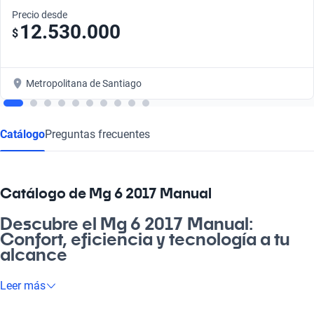
Precio desde
12.530.000
$
Metropolitana de Santiago
Catálogo
Preguntas frecuentes
Catálogo de Mg 6 2017 Manual
Descubre el Mg 6 2017 Manual:
Confort, eficiencia y tecnología a tu
alcance
¿Sabías que un buen auto puede cambiar tu día a día? Con el
Leer más
Mg 6 2017 Manual te aseguras de tener un compañero fiel para