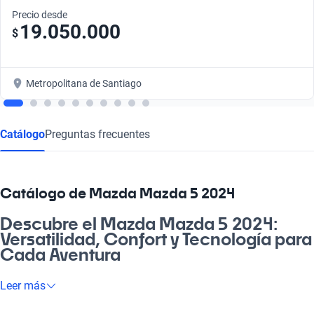
Precio desde
19.050.000
$
Metropolitana de Santiago
Catálogo
Preguntas frecuentes
Catálogo de Mazda Mazda 5 2024
Descubre el Mazda Mazda 5 2024:
Versatilidad, Confort y Tecnología para
Cada Aventura
Si estás buscando un vehículo que te acompañe en tu día a día
Leer más
y en esos paseos familiares, el Mazda Mazda 5 2024 es la