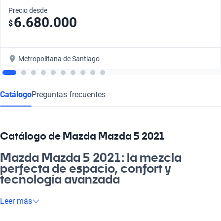
Precio desde
6.680.000
$
Metropolitana de Santiago
Catálogo
Preguntas frecuentes
Catálogo de Mazda Mazda 5 2021
Mazda Mazda 5 2021: la mezcla
perfecta de espacio, confort y
tecnología avanzada
Si buscas un vehículo que se adapte a tu estilo de vida, el
Leer más
Mazda Mazda 5 2021 es tu mejor opción. Su diseño versátil y