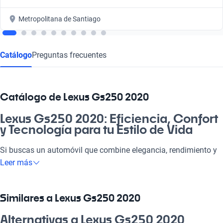
Metropolitana de Santiago
Catálogo
Preguntas frecuentes
Catálogo de Lexus Gs250 2020
Lexus Gs250 2020: Eficiencia, Confort
y Tecnología para tu Estilo de Vida
Si buscas un automóvil que combine elegancia, rendimiento y
confort, el Lexus Gs250 2020 es para ti. Este vehículo, con un
Leer más
diseño sofisticado y atrevido, se adapta a tus necesidades, ya
sea para ir a la pega, pasar un fin de semana en familia o
disfrutar de un paseo por la costa. Su eficiencia en el consumo
Similares a Lexus Gs250 2020
y sistemas de seguridad hacen de este auto una inversión que
vale la pena. Además, su tecnología moderna garantizará una
Alternativas a Lexus Gs250 2020