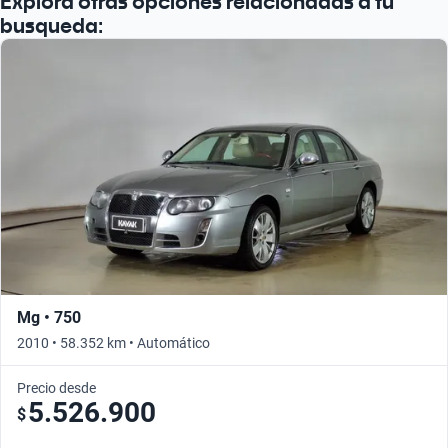
Explora otras opciones relacionadas a tu
Busca por año
busqueda:
Mg • 750
2010 • 58.352 km • Automático
Precio desde
5.526.900
$