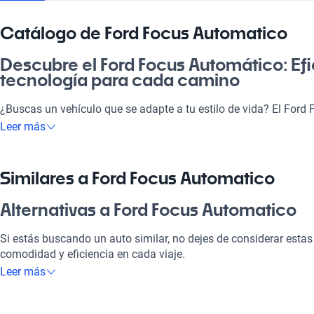
Catálogo de Ford Focus Automatico
Descubre el Ford Focus Automático: Efi
tecnología para cada camino
¿Buscas un vehículo que se adapte a tu estilo de vida? El Ford
ideal para quienes valoran la combinación de confort y tecnologí
Leer más
compartir momentos en familia o disfrutar de un paseo al mar, 
motor eficiente y un consumo optimizado que se nota al final d
viaje tranquilo por la carretera o un carrete con amigos, el For
Similares a Ford Focus Automatico
excelente inversión que te sorprenderá en cada recorrido.
Alternativas a Ford Focus Automatico
¿Por qué elegir Ford Focus Automatico
Si estás buscando un auto similar, no dejes de considerar estas
Tecnología al servicio de tu comodidad
comodidad y eficiencia en cada viaje.
Leer más
Disfrutá de la mejor tecnología con Tecnología moderna, lo que
Ford Focus Manual
placentero y conectado.
El Ford Focus Manual es ideal para quienes buscan un control to