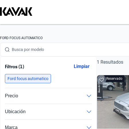
Busca por marca
FORD FOCUS AUTOMATICO
Busca por modelo
1 Resultados
Busca por versión
Filtros (1)
Limpiar
Busca por año
Ford focus automatico
Reservado
Busca por marca
Precio
Busca por modelo
Ubicación
Busca por versión
Busca por año
Marca