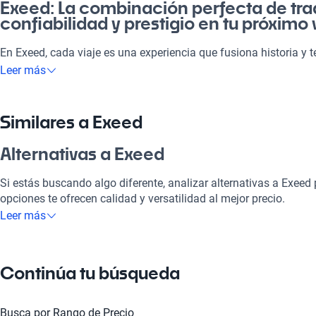
Exeed: La combinación perfecta de tra
confiabilidad y prestigio en tu próximo
En Exeed, cada viaje es una experiencia que fusiona historia y 
no solo significa elegir un auto, sino abrazar un estilo de vida qu
Leer más
trabajo y las escapadas de fin de semana. Con su diseño sofis
características, Exeed se adapta a cualquier necesidad, haciénd
atractiva. Un vehículo que destaca en el mercado, ofreciendo n
Similares a Exeed
un fuerte compromiso con la calidad y la seguridad.
Alternativas a Exeed
¿Por qué elegir Exeed?
Si estás buscando algo diferente, analizar alternativas a Exeed 
Tecnología al servicio de tu comodidad
opciones te ofrecen calidad y versatilidad al mejor precio.
Leer más
Disfrutá de la mejor tecnología con Bluetooth, GPS, integración m
Toyota
hará que cada viaje sea placentero y conectado.
Excelente alternativa a Exeed, ofrece características similares
Modelos Más Demandados
Continúa tu búsqueda
gran versatilidad para tu día a día.
Los
Mini Cooper
,
BMW Serie 1
y
Mazda Mazda 3
garantizan la 
Ford
buscás ofrecen las características ideales para tu estilo de vida
Busca por Rango de Precio