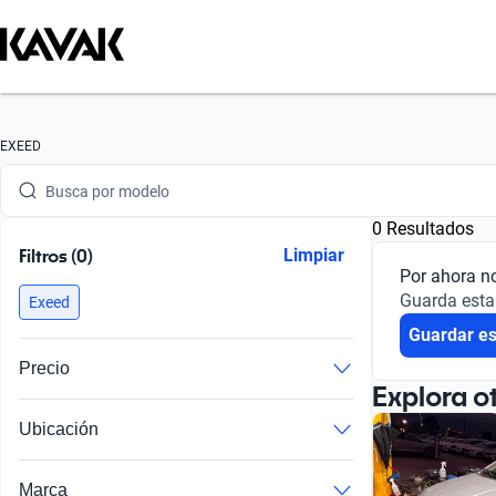
Busca por marca
EXEED
Busca por modelo
0 Resultados
Busca por versión
Filtros (0)
Limpiar
Por ahora n
Busca por año
Guarda esta
Exeed
Guardar e
Busca por marca
Precio
Busca por modelo
Explora o
Ubicación
Busca por versión
Busca por año
Marca