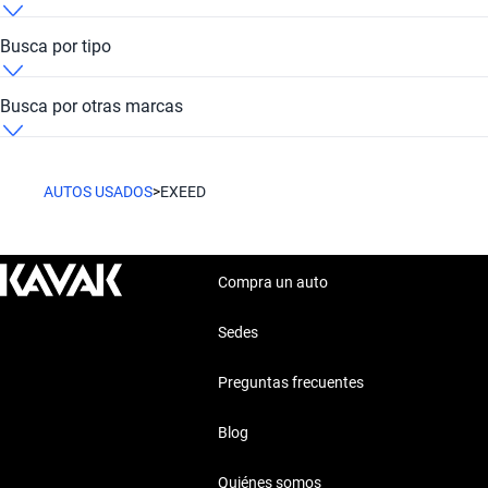
Exeed Metropolitana de Santiago
Busca por tipo
Exeed Suv
Busca por otras marcas
Alfa Romeo
AUTOS USADOS
>
EXEED
Bmw
Changan
Compra un auto
Chrysler
Sedes
Preguntas frecuentes
Daihatsu
Blog
Dodge
Quiénes somos