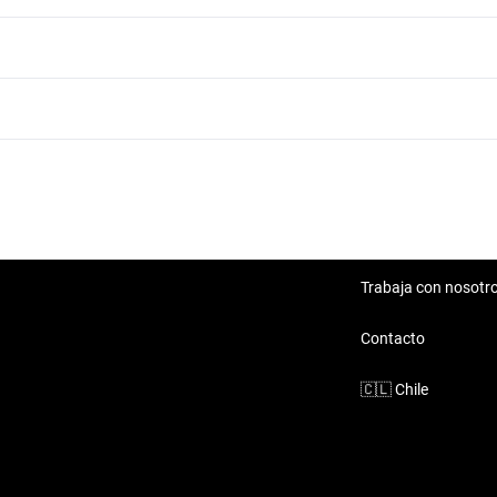
Audi
Brilliance
Chery
Trabaja con nosotr
Citroen
Contacto
🇨🇱
Chile
Dfm
Dongfeng