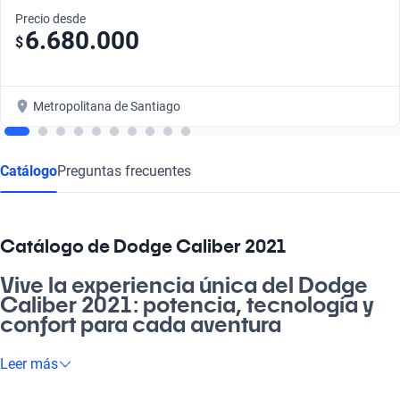
Precio desde
6.680.000
$
Metropolitana de Santiago
Catálogo
Preguntas frecuentes
Catálogo de Dodge Caliber 2021
Vive la experiencia única del Dodge
Caliber 2021: potencia, tecnología y
confort para cada aventura
¡Oye! Si buscas un auto que te acompañe en el día a día y
Leer más
también en esos paseos al aire libre, el Dodge Caliber 2021 es