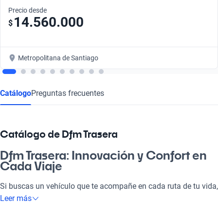
Precio desde
14.560.000
$
Metropolitana de Santiago
Catálogo
Preguntas frecuentes
Catálogo de Dfm Trasera
Dfm Trasera: Innovación y Confort en
Cada Viaje
Si buscas un vehículo que te acompañe en cada ruta de tu vida,
el Dfm Trasera es la opción ideal. Su diseño moderno y
Leer más
eficiente asegura que cada trayecto sea un placer, ya sea para