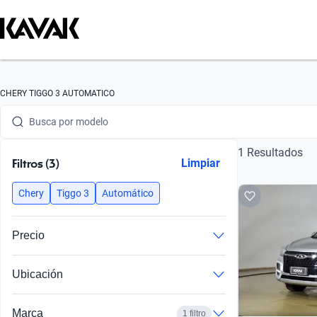
Busca por marca
CHERY TIGGO 3 AUTOMATICO
Busca por modelo
1 Resultados
Busca por versión
Filtros (3)
Limpiar
Busca por año
Chery
Tiggo 3
Automático
Busca por marca
Precio
Busca por modelo
Ubicación
Busca por versión
Busca por año
Marca
1 filtro