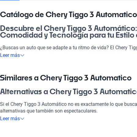
Catálogo de Chery Tiggo 3 Automatico
Descubre el Chery Tiggo 3 Automático:
Comodidad y Tecnología para tu Estilo
¿Buscas un auto que se adapte a tu ritmo de vida? El Chery Tig
perfecta para todos: ideal para ir a la pega, disfrutar un paseo e
Leer más
amigos. Este vehículo combina eficiencia, confort y tecnología
a la comodidad de manejar un Tiggo 3, ¡no te vai a arrepentir!
Similares a Chery Tiggo 3 Automatico
¿Por qué elegir Chery Tiggo 3 Automat
Alternativas a Chery Tiggo 3 Automati
Tecnología al servicio de tu comodidad
Si el Chery Tiggo 3 Automático no es exactamente lo que busc
Disfrutá de la mejor tecnología con Tecnología moderna, lo que
alternativas que también son espectaculares.
placentero y conectado.
Leer más
Chery Tiggo 3 Manual
Modelos Más Demandados
Con un manejo más manual, el Chery Tiggo 3 Manual te ofrece u