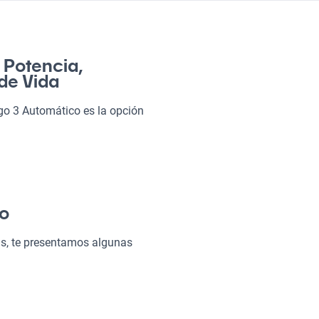
 Potencia,
 de Vida
go 3 Automático es la opción
n familia o salir a la playa con
 de punta. Dale una oportunidad
ico?
co
as, te presentamos algunas
 hará que cada viaje sea
n control total sobre tu