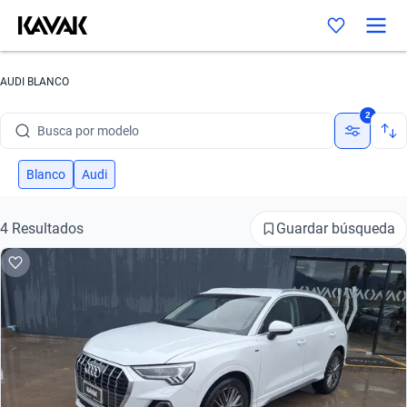
AUDI BLANCO
Busca por marca
2
Busca por modelo
Busca por versión
Blanco
Audi
Busca por año
Guardar búsqueda
4 Resultados
Busca por marca
Busca por modelo
Busca por versión
Busca por año