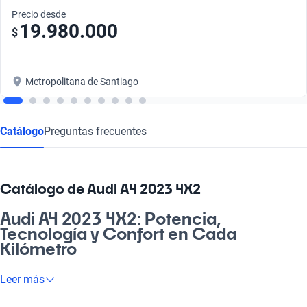
Precio desde
19.980.000
$
Metropolitana de Santiago
Catálogo
Preguntas frecuentes
Catálogo de Audi A4 2023 4X2
Audi A4 2023 4X2: Potencia,
Tecnología y Confort en Cada
Kilómetro
¡Descubre la experiencia de manejar un Audi A4 2023 4X2! Este
Leer más
modelo destaca por su robustez y elegancia, haciéndolo