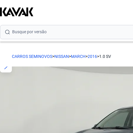
Busque por modelo
Busque por versão
Busque por ano
Busque por marca
CARROS SEMINOVOS
>
NISSAN
>
MARCH
>
2016
>
1.0 SV
Busque por modelo
Busque por versão
Busque por ano