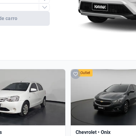
de carro
Outlet
s
Chevrolet • Onix