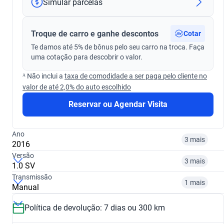
Simular parcelas
Troque de carro e ganhe descontos
Cotar
Te damos até 5% de bônus pelo seu carro na troca. Faça
uma cotação para descobrir o valor.
ᴬ Não inclui a
taxa de comodidade a ser paga pelo cliente no
valor de até 2,0% do auto escolhido
Reservar ou Agendar Visita
Ano
3 mais
2016
Versão
3 mais
1.0 SV
Transmissão
2014
2015
1 mais
Manual
1.0 SV
1.6 16V FLEX SV
R$ 35.499
R$ 47.699
Política de devolução: 7 dias ou 300 km
Manual
Automático
R$ 45.099
R$ 47.699