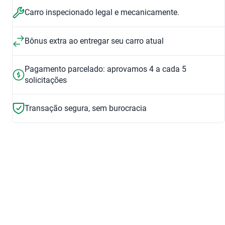
2016
2018
Carro inspecionado legal e mecanicamente.
R$ 45.099
R$ 60.799
1.6 16V FLEX S
1.6 SV CVT
R$ 45.099
R$ 60.799
Bônus extra ao entregar seu carro atual
R$ 35.499
R$ 60.799
Pagamento parcelado: aprovamos 4 a cada 5
solicitações
Transação segura, sem burocracia