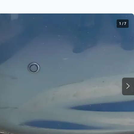
1
/
7