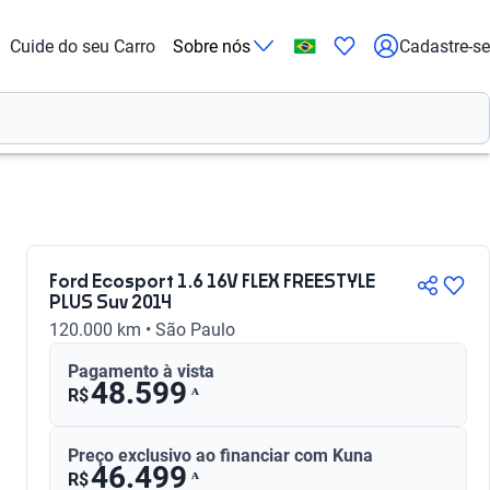
Cuide do seu Carro
Sobre nós
Cadastre-se
Ford Ecosport 1.6 16V FLEX FREESTYLE
PLUS Suv 2014
120.000 km • São Paulo
Pagamento à vista
48.599
ᴬ
R$
Preço exclusivo ao financiar com Kuna
46.499
ᴬ
R$