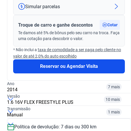
Simular parcelas
Troque de carro e ganhe descontos
Cotar
Te damos até 5% de bônus pelo seu carro na troca. Faça
uma cotação para descobrir o valor.
ᴬ Não inclui a
taxa de comodidade a ser paga pelo cliente no
valor de até 2,0% do auto escolhido
Reservar ou Agendar Visita
Ano
7 mais
2014
Versão
10 mais
1.6 16V FLEX FREESTYLE PLUS
Transmissão
2014
2015
1 mais
Manual
2.0 16V FLEX TITANIUM POWERSHIFT
1.5 SE
R$ 46.499
R$ 51.899
Política de devolução: 7 dias ou 300 km