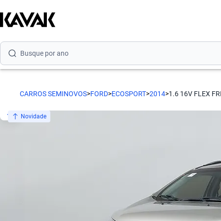
Busque por marca
Busque por modelo
CARROS SEMINOVOS
>
FORD
>
ECOSPORT
>
2014
>
1.6 16V FLEX F
Busque por versão
Novidade
Busque por ano
Busque por marca
Busque por modelo
Busque por versão
Busque por ano