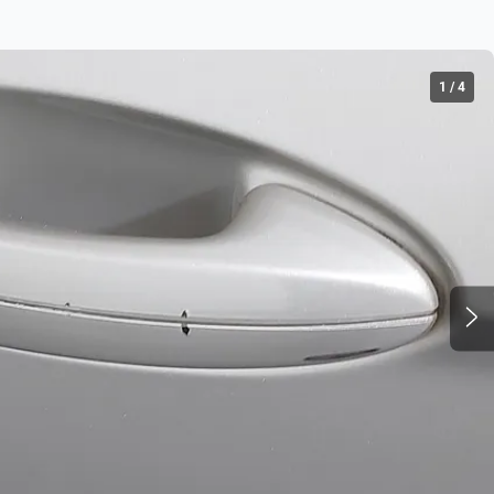
1
/
4